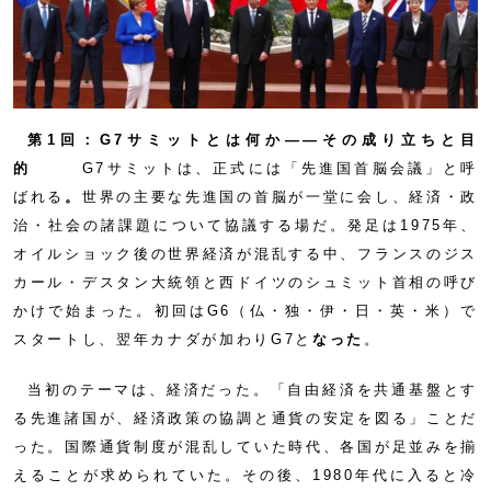
第1回：G7サミットとは何か——その成り立ちと目
的
G7サミットは、正式には「先進国首脳会議」と呼
ばれる
。
世界の主要な先進国の首脳が一堂に会し、経済・政
治・社会の諸課題について協議する場だ。発足は1975年、
オイルショック後の世界経済が混乱する中、フランスのジス
カール・デスタン大統領と西ドイツのシュミット首相の呼び
かけで始まった。初回はG6（仏・独・伊・日・英・米）で
スタートし、翌年カナダが加わりG7と
なった
。
当初のテーマは、経済だった。「自由経済を共通基盤とす
る先進諸国が、経済政策の協調と通貨の安定を図る」ことだ
った。国際通貨制度が混乱していた時代、各国が足並みを揃
えることが求められていた。その後、1980年代に入ると冷