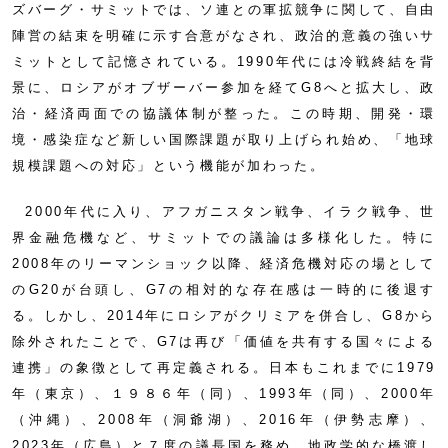
ズバーグ・サミットでは、ソ連との軍拡競争に関して、自由
陣営の結束を明確に示す合意がなされ、政治的意義の強いサ
ミットとして記憶されている。1990年代には冷戦終結を背
景に、ロシアがオブザーバー参加を経てG8へと拡大し、政
治・経済両面での協議体制が整った。この時期、開発・環
境・感染症など新しい国際課題が取り上げられ始め、「地球
規模課題への対応」という機能が加わった。
2000年代に入り、アフガニスタン戦争、イラク戦争、世
界金融危機など、サミットでの議論は多様化した。特に
2008年のリーマンショック以降、経済危機対応の場として
のG20が台頭し、G7の相対的な存在感は一時的に後退す
る。しかし、2014年にロシアがクリミアを併合し、G8から
除外されたことで、G7は再び「価値を共有する国々による
連携」の象徴として再定義される。日本もこれまでに1979
年（東京）、１９８６年（同）、1993年（同）、2000年
（沖縄）、2008年（洞爺湖）、2016年（伊勢志摩）、
2023年（広島）と７度の議長国を務め、地政学的な橋渡し