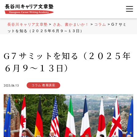
長谷川キャリア文章塾
>
さあ、書かまいか！
>
コラム
>
G７サミ
ットを知る（２０２５年６月９～１３日）
G７サミットを知る（２０２５年
６月９～１３日）
2025.06.13
コラム
教養講座