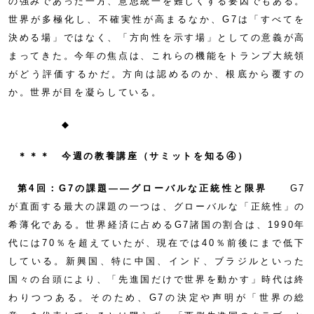
の強みであった一方、意思統一を難しくする要因でもある。
世界が多極化し、不確実性が高まるなか、G7は「すべてを
決める場」ではなく、「方向性を示す場」としての意義が高
まってきた。今年の焦点は、これらの機能をトランプ大統領
がどう評価するかだ。方向は認めるのか、根底から覆すの
か。世界が目を凝らしている。
◆
＊＊＊ 今週の教養講座（サミットを知る④）
第4回：G7の課題——グローバルな正統性と限界
G7
が直面する最大の課題の一つは、グローバルな「正統性」の
希薄化である。世界経済に占めるG7諸国の割合は、1990年
代には70％を超えていたが、現在では40％前後にまで低下
している。新興国、特に中国、インド、ブラジルといった
国々の台頭により、「先進国だけで世界を動かす」時代は終
わりつつある。そのため、G7の決定や声明が「世界の総