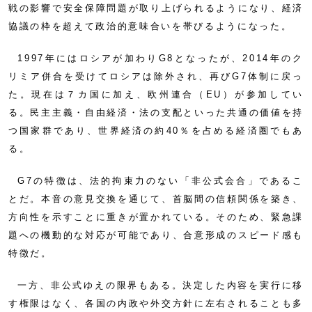
戦の影響で安全保障問題が取り上げられるようになり、経済
協議の枠を超えて政治的意味合いを帯びるようになった。
1997年にはロシアが加わりG8となったが、2014年のク
リミア併合を受けてロシアは除外され、再びG7体制に戻っ
た。現在は７カ国に加え、欧州連合（EU）が参加してい
る。民主主義・自由経済・法の支配といった共通の価値を持
つ国家群であり、世界経済の約40％を占める経済圏でもあ
る。
G7の特徴は、法的拘束力のない「非公式会合」であるこ
とだ。本音の意見交換を通じて、首脳間の信頼関係を築き、
方向性を示すことに重きが置かれている。そのため、緊急課
題への機動的な対応が可能であり、合意形成のスピード感も
特徴だ。
一方、非公式ゆえの限界もある。決定した内容を実行に移
す権限はなく、各国の内政や外交方針に左右されることも多