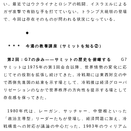
い。最近ではウクライナとロシアの戦闘、イスラエルによる
ガザ攻撃で有効な手を打てていない。トランプ大統領の登場
で、今回は存在そのものが問われる状況になっている。
◆
＊＊＊ 今週の教養講座（サミットを知る②）
第2回：G7の歩み——サミットの歴史を俯瞰する
G7
サミットは1975年の第1回会合以降、世界情勢の変化に応
じてその役割を拡張し続けてきた。冷戦期には東西対立の中
で西側先進国の結束を示す場として、冷戦後は経済グローバ
リゼーションのなかで世界秩序の方向性を提示する場として
存在感を保ってきた。
1980年代は、レーガン、サッチャー、中曽根といった
「政治主導型」リーダーたちが登場し、経済問題に加え、冷
戦構造への対応が議論の中心だった。1983年のウィリアム