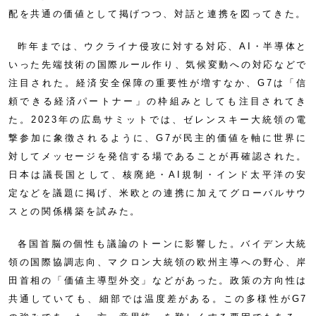
配を共通の価値として掲げつつ、対話と連携を図ってきた。
昨年までは、ウクライナ侵攻に対する対応、AI・半導体と
いった先端技術の国際ルール作り、気候変動への対応などで
注目された。経済安全保障の重要性が増すなか、G7は「信
頼できる経済パートナー」の枠組みとしても注目されてき
た。2023年の広島サミットでは、ゼレンスキー大統領の電
撃参加に象徴されるように、G7が民主的価値を軸に世界に
対してメッセージを発信する場であることが再確認された。
日本は議長国として、核廃絶・AI規制・インド太平洋の安
定などを議題に掲げ、米欧との連携に加えてグローバルサウ
スとの関係構築を試みた。
各国首脳の個性も議論のトーンに影響した。バイデン大統
領の国際協調志向、マクロン大統領の欧州主導への野心、岸
田首相の「価値主導型外交」などがあった。政策の方向性は
共通していても、細部では温度差がある。この多様性がG7