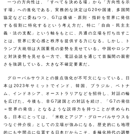
一つの方向性は、「すべてを決める場」から「方向性を示
す場」への進化である。実務的な決定はG20や国連、多国間
協定などに委ねつつ、G7は価値・原則・指針を世界に発信
する役割に特化するという考え方だ。特に「自由・民主主
義・法の支配」という軸をもとに、共通の立場を打ち出すこ
とは、世界に安心感と秩序を提供する力になる。しかし、ト
ランプ大統領は大国重視の姿勢を見せている。中国やロシア
と対決姿勢を見せる一方で、電話会談を通じて首脳間の親密
さを強調している。大きな不確定要素だ。
グローバルサウスとの接点強化が不可欠になっている。日
本は2023年サミットでインド、韓国、ブラジル、ベトナ
ム、インドネシア、オーストラリアなどを招待し、対話の輪
を広げた。今後も、非G7諸国との対話を続け、「G7の発信
＝世界の発信」となるような説得力を持つことが求められ
る。日本にとっては、「米欧とアジア・グローバルサウスを
つなぐ仲介役」としての立場が強みになる。歴史的にも地理
的にも中間点に位置する日本だからこそ、多極化時代の調整