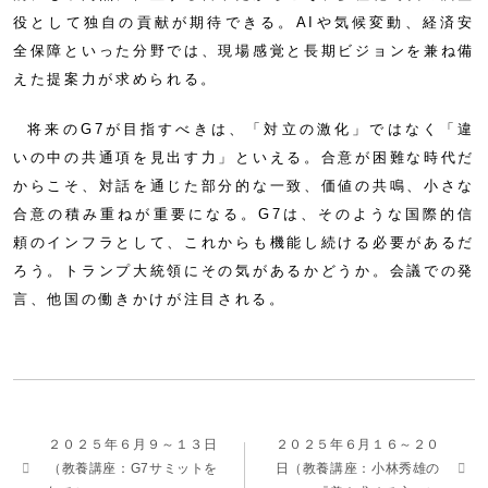
役として独自の貢献が期待できる。AIや気候変動、経済安
全保障といった分野では、現場感覚と長期ビジョンを兼ね備
えた提案力が求められる。
将来のG7が目指すべきは、「対立の激化」ではなく「違
いの中の共通項を見出す力」といえる。合意が困難な時代だ
からこそ、対話を通じた部分的な一致、価値の共鳴、小さな
合意の積み重ねが重要になる。G7は、そのような国際的信
頼のインフラとして、これからも機能し続ける必要があるだ
ろう。トランプ大統領にその気があるかどうか。会議での発
言、他国の働きかけが注目される。
２０２５年６月９～１３日
２０２５年６月１６～２０
（教養講座：G7サミットを
日（教養講座：小林秀雄の