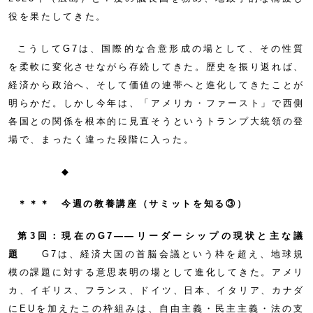
役を果たしてきた。
こうしてG7は、国際的な合意形成の場として、その性質
を柔軟に変化させながら存続してきた。歴史を振り返れば、
経済から政治へ、そして価値の連帯へと進化してきたことが
明らかだ。しかし今年は、「アメリカ・ファースト」で西側
各国との関係を根本的に見直そうというトランプ大統領の登
場で、まったく違った段階に入った。
◆
＊＊＊ 今週の教養講座（サミットを知る③）
第3回：現在のG7——リーダーシップの現状と主な議
題
G7は、経済大国の首脳会議という枠を超え、地球規
模の課題に対する意思表明の場として進化してきた。アメリ
カ、イギリス、フランス、ドイツ、日本、イタリア、カナダ
にEUを加えたこの枠組みは、自由主義・民主主義・法の支