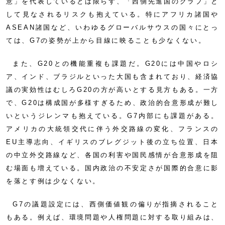
意」を代表しているとは限らず、「西側先進国のクラブ」と
して見なされるリスクも抱えている。特にアフリカ諸国や
ASEAN諸国など、いわゆるグローバルサウスの国々にとっ
ては、G7の姿勢が上から目線に映ることも少なくない。
また、G20との機能重複も課題だ。G20には中国やロシ
ア、インド、ブラジルといった大国も含まれており、経済協
議の実効性はむしろG20の方が高いとする見方もある。一方
で、G20は構成国が多様すぎるため、政治的合意形成が難し
いというジレンマも抱えている。G7内部にも課題がある。
アメリカの大統領交代に伴う外交路線の変化、フランスの
EU主導志向、イギリスのブレグジット後の立ち位置、日本
の中立外交路線など、各国の利害や国民感情が合意形成を阻
む場面も増えている。国内政治の不安定さが国際的合意に影
を落とす例は少なくない。
G7の議題設定には、西側価値観の偏りが指摘されること
もある。例えば、環境問題や人権問題に対する取り組みは、