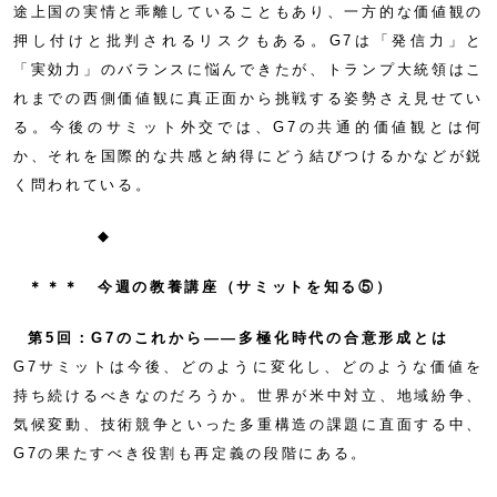
途上国の実情と乖離していることもあり、一方的な価値観の
押し付けと批判されるリスクもある。G7は「発信力」と
「実効力」のバランスに悩んできたが、トランプ大統領はこ
れまでの西側価値観に真正面から挑戦する姿勢さえ見せてい
る。今後のサミット外交では、G7の共通的価値観とは何
か、それを国際的な共感と納得にどう結びつけるかなどが鋭
く問われている。
◆
＊＊＊ 今週の教養講座（サミットを知る⑤）
第5回：G7のこれから——多極化時代の合意形成とは
G7サミットは今後、どのように変化し、どのような価値を
持ち続けるべきなのだろうか。世界が米中対立、地域紛争、
気候変動、技術競争といった多重構造の課題に直面する中、
G7の果たすべき役割も再定義の段階にある。