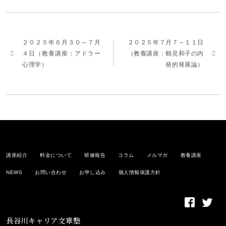
２０２５年６月３０～７月
２０２５年７月７～１１日
４日（教養講座：アドラー
（教養講座：鶴見和子の内
心理学）
発的発展論）
講座紹介
料金について
研修報告
コラム
メルマガ
教養講座
NEWS
お問い合わせ
お申し込み
個人情報保護方針
長谷川キャリア文章塾