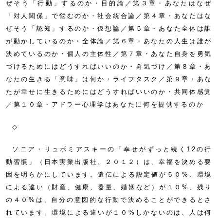
ぜそう「行動」するのか・目的論／第３章・あなたはなぜ
「対人関係」で悩むのか・社会統合論／第４章・あなたはな
ぜそう「認知」するのか・仮想論／第５章・あなた全体は誰
が動かしているのか・全体論／第６章・あなたの人生は誰が
決めているのか・個人の主体性／第７章・あなた自身を勇気
づけるためにはどうすればいいのか・勇気づけ／第８章・あ
なたの生きる「意味」は何か・ライフタスク／第９章・あな
たが幸せに生きるためにはどうすればいいのか・共同体感覚
／第１０章・アドラー心理学はあなたに何を提供するのか
◇
ソニア・リュボミアスキーの「幸せがずっと続く12の行
動習慣」（日本実業出版社、２０１２）は、幸福を決める要
因を明らかにしています。遺伝による設定値が５０%、環境
による違い（財産、健康、器量、婚姻など）が１０%、残り
の４０%は、自分の意図的な行動で決めることができるとさ
れています。環境による違いが１０%しかないのは、人は何