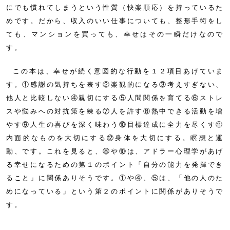
にでも慣れてしまうという性質（快楽順応）を持っているた
めです。だから、収入のいい仕事についても、整形手術をし
ても、マンションを買っても、幸せはその一瞬だけなので
す。
この本は、幸せが続く意図的な行動を１２項目あげていま
す。①感謝の気持ちを表す②楽観的になる③考えすぎない、
他人と比較しない④親切にする⑤人間関係を育てる⑥ストレ
スや悩みへの対抗策を練る⑦人を許す⑧熱中できる活動を増
やす⑨人生の喜びを深く味わう⑩目標達成に全力を尽くす⑪
内面的なものを大切にする⑫身体を大切にする。瞑想と運
動、です。これを見ると、⑧や⑩は、アドラー心理学があげ
る幸せになるための第１のポイント「自分の能力を発揮でき
ること」に関係ありそうです。①や④、⑤は、「他の人のた
めになっている」という第２のポイントに関係がありそうで
す。