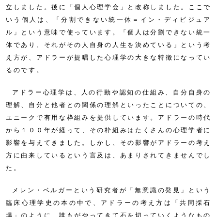
立しました。後に「個人心理学会」と改称しました。ここで
いう個人は、「分割できない統一体＝イン・ディビジュア
ル」という意味で使っています。「個人は分割できない統一
体であり、それがその人自身の人生を決めている」という考
え方が、アドラーが提唱した心理学の大きな特徴になってい
るのです。
アドラー心理学は、人の行動や認知の仕組み、自分自身の
理解、自分と他者との関係の理解といったことについての、
ユニークで有用な枠組みを提供しています。アドラーの時代
から１００年が経って、その枠組みはたくさんの心理学者に
影響を与えてきました。しかし、その影響がアドラーの考え
方に由来しているという言及は、あまりされてきませんでし
た。
メレン・ベルガーという研究者が「無意識の発見」という
臨床心理学史の本の中で、アドラーの考え方は「共同採石
場」のように、誰もがやってきて石を切っていくようなもの