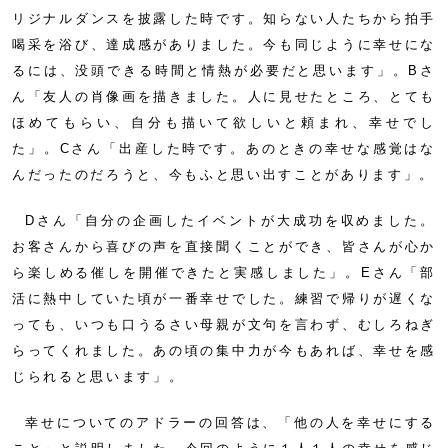
リジナルダンスを披露した時です。知らない人たちから拍手
喝采を浴び、達成感がありました。今も同じように幸せにな
るには、没頭できる時間と情熱が必要だと思います」。Bさ
ん「友人の肖像画を描きました。人に見せたところ、とても
ほめてもらい、自分も描いて欲しいと頼まれ、幸せでし
た」。Cさん「出産した時です。あのときの幸せな感覚はな
んだったのだろうと、今もふと思い出すことがあります」。
Dさん「自分の企画したイベントが大成功を収めました。
お客さんから喜びの声を直接聞くことができ、皆さんが心か
ら楽しめる催しを開催できたと実感しました」。Eさん「部
活に熱中していた頃が一番幸せでした。練習で帰りが遅くな
っても、いつも口うるさい母親が文句を言わず、むしろねぎ
らってくれました。あの頃の集中力が今もあれば、幸せを感
じられると思います」。
幸せについてのアドラーの回答は、「他の人を幸せにする