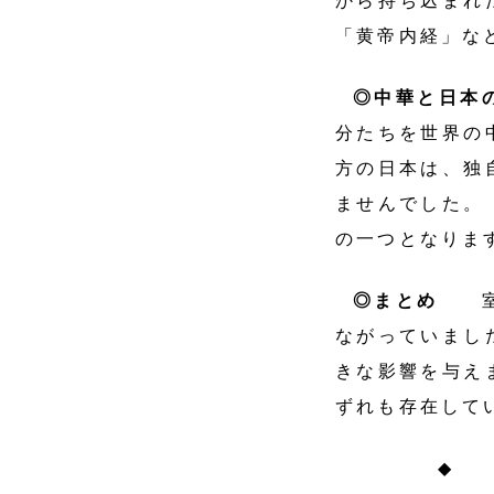
から持ち込まれ
「黄帝内経」な
◎中華と日
分たちを世界の
方の日本は、独
ませんでした。
の一つとなりま
◎まとめ
室町
ながっていまし
きな影響を与え
ずれも存在して
◆