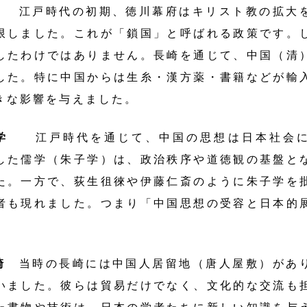
江戸時代の初期、徳川幕府はキリスト教の拡大を
限しました。これが「鎖国」と呼ばれる政策です。
したわけではありません。長崎を通じて、中国（清
した。特に中国からは生糸・漢方薬・書籍などが輸
きな影響を与えました。
学
江戸時代を通じて、中国の思想は日本社会に
した儒学（朱子学）は、政治秩序や道徳観の基盤と
た。一方で、荻生徂徠や伊藤仁斎のように朱子学を
者も現れました。つまり「中国思想の受容と日本的
崎
当時の長崎には中国人居留地（唐人屋敷）があ
いました。彼らは貿易だけでなく、文化的な交流も