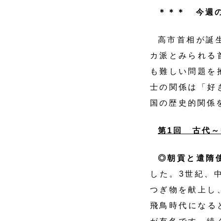
＊＊＊ 今週
高市首相が誕
カ派とみられる
も難しい問題を
士の関係は「好
国の歴史的関係
第1回 古代
◎朝貢と遣隋
した。3世紀、
つぎ物を献上し
飛鳥時代になる