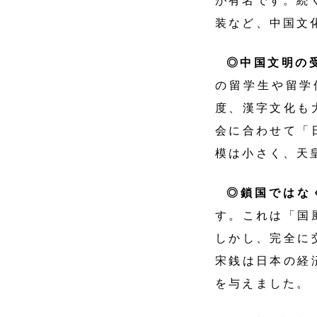
が有名です。続
装など、中国文
◎中国文明
の留学生や留学
度、漢字文化も
会に合わせて「
模は小さく、天
◎鎖国では
す。これは「国
しかし、完全に
宋銭は日本の経
を与えました。