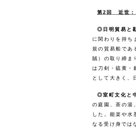
第2回 近世
◎日明貿易
に関わりを持ち
規の貿易船であ
賊）の取り締ま
は刀剣・硫黄・
として大きく、
◎室町文化と
の庭園、茶の湯
した。能楽や水
なる受け身では