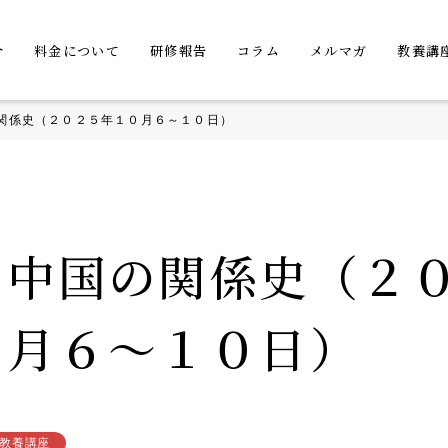
介
料金について
研修報告
コラム
メルマガ
教養講
関係史（２０２５年１０月６～１０日）
と中国の関係史（２
０月６～１０日）
教養講座