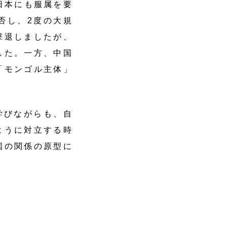
日本にも服属を要
拒否し、2度の大規
撃退しましたが、
した。一方、中国
「モンゴル主体」
学びながらも、自
ように対立する時
国の関係の原型に