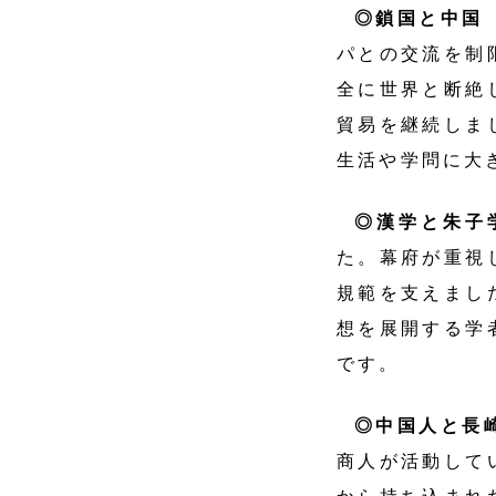
◎鎖国と中国
パとの交流を制
全に世界と断絶
貿易を継続しま
生活や学問に大
◎漢学と朱子
た。幕府が重視
規範を支えまし
想を展開する学
です。
◎中国人と長
商人が活動して