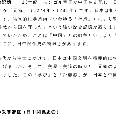
立の記憶
13世紀、モンゴル帝国が中国を支配し、
が「元寇」（1274年・1281年）です。日本は
ます。結果的に暴風雨（いわゆる「神風」）により
外敵から国を守った」という強い歴史記憶が残りま
していたため、これは「中国」との戦争というより
ここに、日中関係史の複雑さがあります。
古代から中世にかけて、日本は中国文明を積極的に
上げました。そして、交易・交流の時期と、元寇の
れました。この「学び」と「距離感」が、日本と中
の教養講座（日中関係史②）