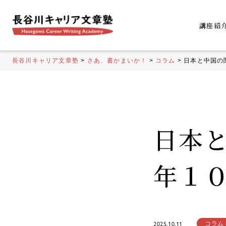
講座紹
長谷川キャリア文章塾
>
さあ、書かまいか！
>
コラム
>
日本と中国の
日本
年１
コラム
2025.10.11