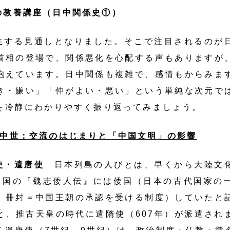
の教養講座（日中関係史①）
生する見通しとなりました。そこで注目されるのが
首相の登場で、関係悪化を心配する声もありますが
抱えています。日中関係も複雑で、感情もからみま
き・嫌い」「仲がよい・悪い」という単純な次元で
を冷静にわかりやすく振り返ってみましょう。
～中世：交流のはじまりと「中国文明」の影響
使・遣唐使
日本列島の人びとは、早くから大陸文
中国の『魏志倭人伝』には倭国（日本の古代国家の
、冊封＝中国王朝の承認を受ける制度）していたと
と、推古天皇の時代に遣隋使（607年）が派遣され