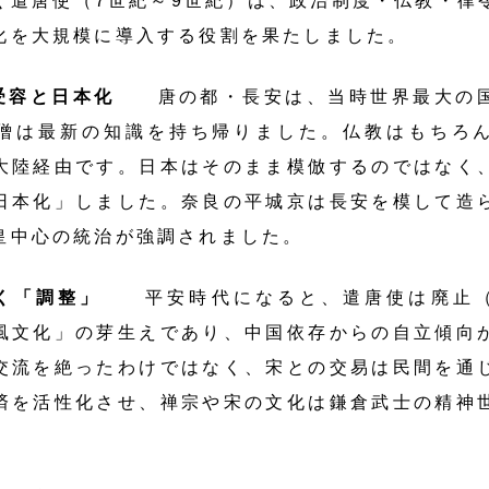
く遣唐使（7世紀～9世紀）は、政治制度・仏教・律
化を大規模に導入する役割を果たしました。
の受容と日本化
唐の都・長安は、当時世界最大の
僧は最新の知識を持ち帰りました。仏教はもちろ
大陸経由です。日本はそのまま模倣するのではなく
日本化」しました。奈良の平城京は長安を模して造
皇中心の統治が強調されました。
なく「調整」
平安時代になると、遣唐使は廃止（
風文化」の芽生えであり、中国依存からの自立傾向
交流を絶ったわけではなく、宋との交易は民間を通
済を活性化させ、禅宗や宋の文化は鎌倉武士の精神