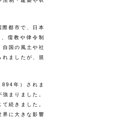
令法制・建築や衣
国際都市で、日本
ん、儒教や律令制
、自国の風土や社
られましたが、規
894年）されま
が強まりました。
じて続きました。
世界に大きな影響