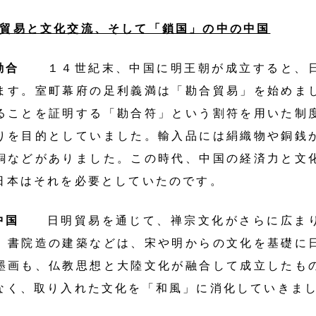
：貿易と文化交流、そして「鎖国」の中の中国
と勘合
１４世紀末、中国に明王朝が成立すると、
ます。室町幕府の足利義満は「勘合貿易」を始めま
ることを証明する「勘合符」という割符を用いた制
りを目的としていました。輸入品には絹織物や銅銭
銅などがありました。この時代、中国の経済力と文
日本はそれを必要としていたのです。
中国
日明貿易を通じて、禅宗文化がさらに広まり
、書院造の建築などは、宋や明からの文化を基礎に
墨画も、仏教思想と大陸文化が融合して成立したも
なく、取り入れた文化を「和風」に消化していきま