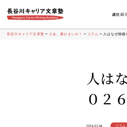
講座紹
長谷川キャリア文章塾
>
さあ、書かまいか！
>
コラム
>
人はなぜ独裁
人は
０２
2026.02.06
コラム