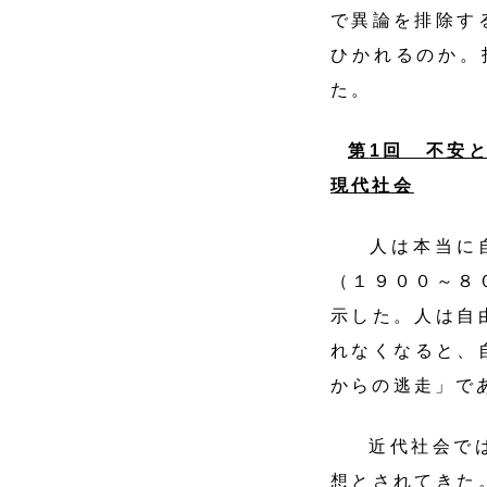
で異論を排除す
ひかれるのか。
た。
第
1
回 不安
現代社会
人は本当に自
（１９００～８
示した。人は自
れなくなると、
からの逃走」で
近代社会では
想とされてきた