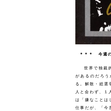
＊＊＊ 今週
世界で独裁
があるのだろう
る。解散・総選
人と会わず、１
は「嫌なことは
仕事だが、「今