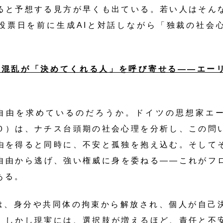
ると予想する見方が早くも出ている。若い人はそん
投票日を前に生成AIと対話しながら「独裁の社会
と混乱が「決めてくれる人」を呼び寄せる――エー
由を求めているのだろうか。ドイツの思想家エー
０）は、ナチス台頭期の社会心理を分析し、この問
由を得ると同時に、不安と孤独を抱え込む。そして
自由から逃げ、強い権威に身を委ねる――これがフ
ある。
、身分や共同体の拘束から解放され、個人が自己
。しかし現実には、選択肢が増えるほど、責任と不