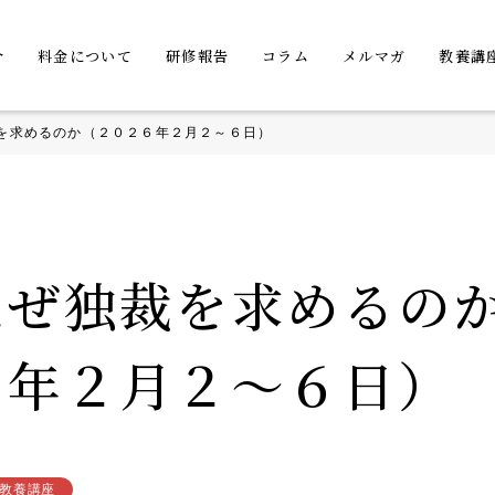
介
料金について
研修報告
コラム
メルマガ
教養講
を求めるのか（２０２６年２月２～６日）
なぜ独裁を求めるの
６年２月２～６日）
教養講座