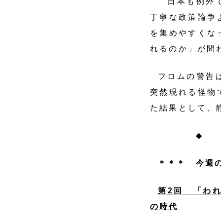
日本も例外で
丁寧な政策論争
を集めやすくな
れるのか」が
フロムの警告
突然現れる怪物
た結果として、
◆
＊＊＊ 今週
第2回 「わ
の時代