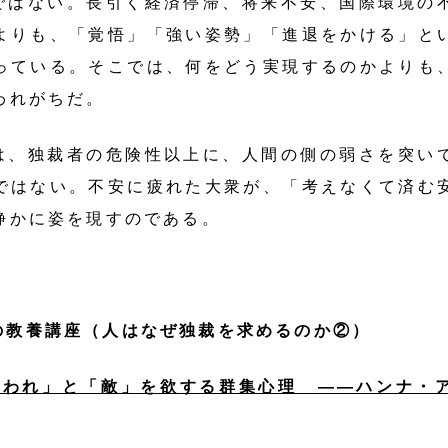
はない。長引く経済停滞、将来不安、国際環境の
よりも、「覚悟」「強い姿勢」「進退をかける」と
っている。そこでは、何をどう実現するのかよりも
問われがちだ。
は、独裁者の危険性以上に、人間の側の弱さを突い
ではない。不安に疲れた大衆が、「考えなくて済む
静かに姿を現すのである。
の教養講座（人はなぜ独裁を求めるのか②）
れわれ」と「敵」を欲する群集心理 ――ハンナ・