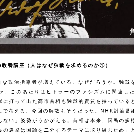
の教養講座（人はなぜ独裁を求めるのか①）
的な政治指導者が増えている。なぜだろうか。独裁
か。このあたりはヒトラーのファシズムに関連し
挙に打って出た高市首相も独裁的資質を持っている
人で考える。今回の解散もそうだった。NHK討論番
しない」姿勢がうかがえる。首相は本来、国民の多
度の選挙は国論を二分するテーマに取り組むため」