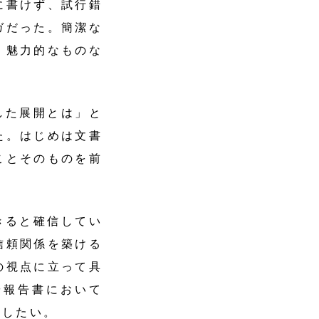
に書けず、試行錯
ガだった。簡潔な
、魅力的なものな
した展開とは」と
た。はじめは文書
ことそのものを前
きると確信してい
信頼関係を築ける
の視点に立って具
や報告書において
指したい。