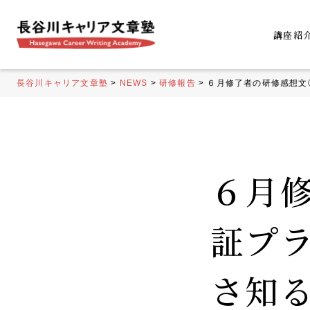
講座紹
長谷川キャリア文章塾
>
NEWS
>
研修報告
>
６月修了者の研修感想文
６月
証プ
さ知