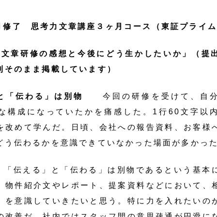
月修了 思考力文章講座３ヶ月コース（東証プライ
の文章研修の感想と今後にどう生かしたいか」（提
則そのまま掲載しています）
と「伝わる」は別物
今回の研修を受けて、自分
な構成になっていたかを痛感した。1行60文字以
を改めて学んだ。日頃、会社への報告資料、お客様
どう伝わるかを意識できていなかった場面が多かっ
、「伝える」と「伝わる」は別物であるという基本
、物件紹介文やレポート、提案資料などにおいて、
」を意識していきたいと思う。特に力を入れたいの
の改善だ。社内ではスタッフ間の意思疎通が円滑に