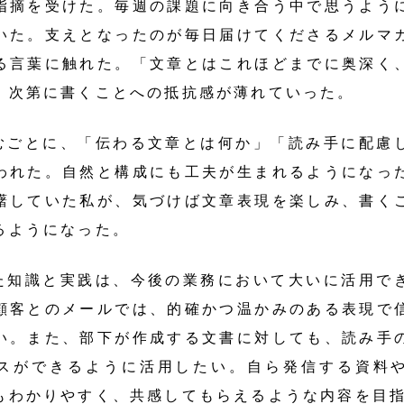
指摘を受けた。毎週の課題に向き合う中で思うよう
いた。支えとなったのが毎日届けてくださるメルマ
る言葉に触れた。「文章とはこれほどまでに奥深く
、次第に書くことへの抵抗感が薄れていった。
むごとに、「伝わる文章とは何か」「読み手に配慮
われた。自然と構成にも工夫が生まれるようになっ
躇していた私が、気づけば文章表現を楽しみ、書く
るようになった。
た知識と実践は、今後の業務において大いに活用で
顧客とのメールでは、的確かつ温かみのある表現で
い。また、部下が作成する文書に対しても、読み手
スができるように活用したい。自ら発信する資料
もわかりやすく、共感してもらえるような内容を目