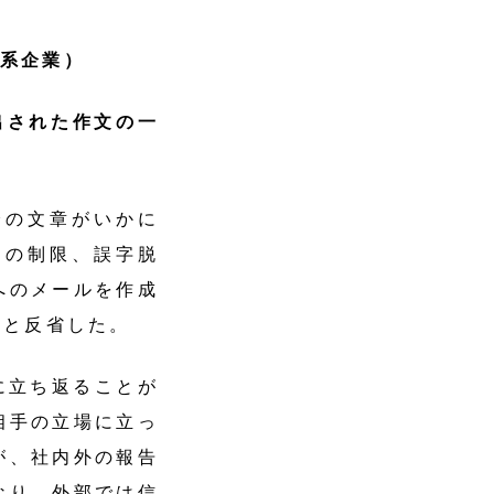
ム系企業）
出された作文の一
の文章がいかに
内の制限、誤字脱
へのメールを作成
たと反省した。
に立ち返ることが
相手の立場に立っ
が、社内外の報告
なり、外部では信