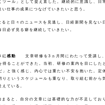
くツール」として捉え直した。継続的に意識し、日
良い仕事の成果につなげていきたいと思う。
なると日々のニュースを見逃し、日経新聞を見ない
毎日必ず見る癖を継続していきたい。
さに感動
文章研修を3ヵ月間にわたって受講し、
を得ることができた。当初、研修の案内を目にした
だ」と強く感じ、内心では重たい不安を抱いた。定
切りというスケジュールも重なり、取り組む前から
覚えている。
始まると、自分の文章には基礎的な力が不足してお