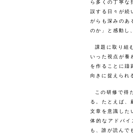
ら多くの丁寧な
誤する日々が続
がらも深みのあ
のか」と感動し
課題に取り組
いった視点が養
を作ることに躊
向きに捉えられ
この研修で得
る。たとえば、
文章を意識した
体的なアドバイ
も、誰が読んで