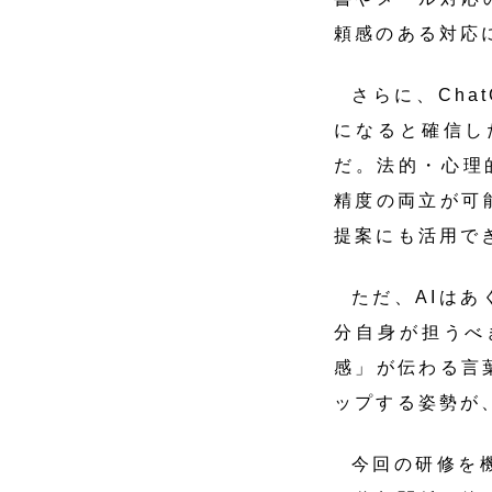
頼感のある対応
さらに、Cha
になると確信し
だ。法的・心理
精度の両立が可
提案にも活用で
ただ、AIは
分自身が担うべ
感」が伝わる言
ップする姿勢が
今回の研修を