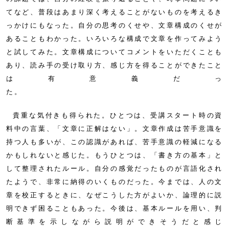
てなど、普段はあまり深く考えることがないものを考えるき
っかけにもなった。自分の思考のくせや、文章構成のくせが
あることもわかった。いろいろな構成で文章を作ってみよう
と試してみた。文章構成についてコメントをいただくことも
あり、読み手の受け取り方、感じ方を得ることができたこと
は有意義だっ
た
貴重な気付きも得られた。ひとつは、受講スタート時の資
料中の言葉、「文章に正解はない」。文章作成は苦手意識を
持つ人も多いが、この認識があれば、苦手意識の軽減になる
かもしれないと感じた。もうひとつは、「書き方の基本」と
して整理されたルール。自分の感覚だったものが言語化され
たようで、非常に納得のいくものだった。今までは、人の文
章を校正するときに、なぜこうした方がよいか、論理的に説
明できず困ることもあった。今後は、基本ルールを用い、判
断基準を示しながら説明ができそうだと感じ