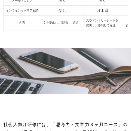
あり
あり
メールマガジン
なし
月１回
オンラインキャリア面談
文やエントリーシートを
要
内容
文を提出し、添削して返送。
提出し、添削して返送。
面
社会人向け研修には、「思考力・文章力３ヶ月コース」の