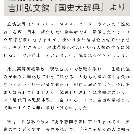
丘浅次郎（１８６８～１９４４）は、ダーウィンの「進化
論」を広く日本に紹介した生物学者です。活躍したのは１０
０年ほど前になりますが、鋭い社会評論は色あせていませ
ん。それどころか、地球温暖化やAIという人類の生存に関
わるテーマが浮上している今こそ、読まれるべきでしょう。
東京高等師範学校（現筑波大）で教鞭を取り、「生物は強
みが弱みに転化してやがて滅びる。人類も同様の運命は免れ
ない」という社会評論で知られ、戦前は著名でした。今はあ
まり知られていませんが、戦後刊行された筑摩書房のシリー
ズ「近代日本思想体系」（全３６巻）では、自然科学者とし
て唯一１９７４年に取り上げられました。
実は、丘は私の故郷である静岡県磐田市の生まれです。実
家のすぐ近くです。著作を読んで、「今こそ多くの人に知っ