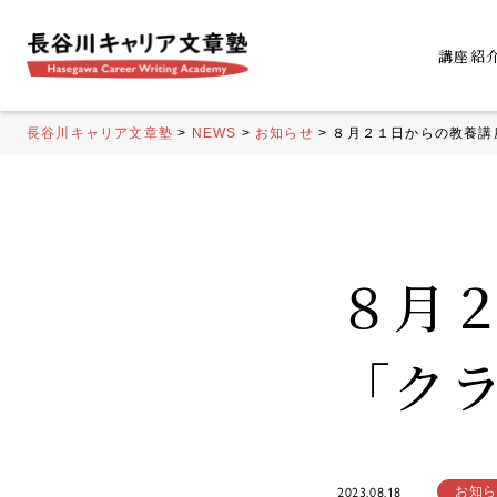
講座紹
長谷川キャリア文章塾
>
NEWS
>
お知らせ
>
８月２１日からの教養講
８月
「ク
お知ら
2023.08.18