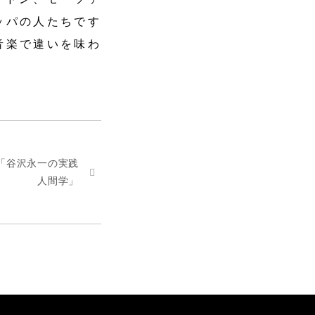
ッパの人たちです
音楽で違いを味わ
「谷沢永一の実践
人間学」