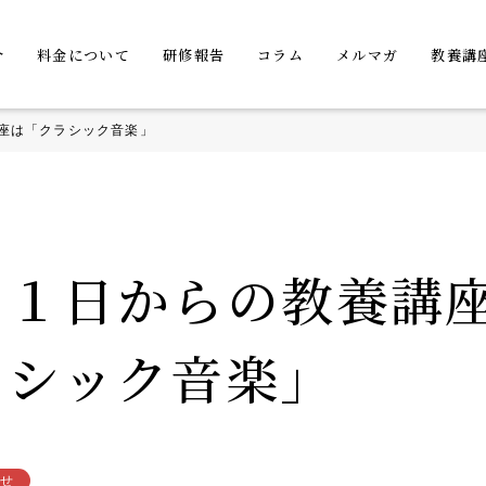
介
料金について
研修報告
コラム
メルマガ
教養講
座は「クラシック音楽」
２１日からの教養講
ラシック音楽」
せ