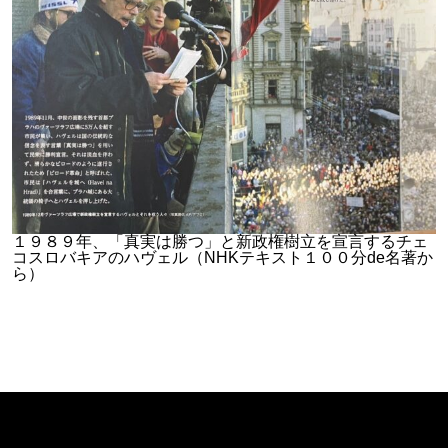
１９８９年、「真実は勝つ」と新政権樹立を宣言するチェ
コスロバキアのハヴェル（NHKテキスト１００分de名著か
ら）