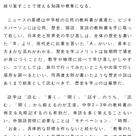
繰り返すことで使える知識や教養になる。
ニュースの基礎は中学校の公民の教科書が最適だ。ビジネ
スパーソンには公民、歴史、国語、英語の教科書を手に取っ
て欲しい。日本史と世界史の学び直しは、全体の歴史を書い
た「B」より、現代史に比重を置いた「A」がいい。基本と
大まかな流れがわかる。歴史を学ぶメリットは短期間で通史
が身につくことだ。数学や物理に比べて学び直しがしやす
い。コツとしては、旅行で行ってみたいところや出張で行く
場所を調べるといい。司馬遼太郎が書いたような歴史小説は
あくまで娯楽として読むべきで、歴史を学ぶのは厳禁だ。
語学は「読む」「書く」「聞く」「話す」のうち、「読
む」「聞く」から鍛えるのが王道。中学2～3年の教科書の
例文を丸暗記するのも有効だ。単語を多く覚えることもい
い。外国語習得に必要なことは「モチベーション」「時間」
「お金」。具体的な目標を作らないと続かない。「教養のた