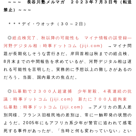
～～～ 長谷川塾メルマガ ２０２３年７月３日号（転送
禁止）～～～
＊＊＊デイ・ウオッチ（３０～２日）
◎
総点検完了、秋以降の可能性も マイナ情報の誤登録―
河野デジタル相：時事ドットコム (jiji.com)
→マイナ問
題が長期化しそうな雲行きだ。岸田首相は秋までの総点検、
8月末までの中間報告を求めているが、河野デジタル相は遅
れる可能性を言明した。実務的に予想以上の難しさがあるの
だろう。当面、国内最大の焦点だ。
◎
仏暴動で２３００人超逮捕 少年射殺、４夜連続の抗
議：時事ドットコム (jiji.com)
新たに７００人超拘束
仏暴動：時事ドットコム (jiji.com)
→アメリカの黒人差
別同様、フランス旧植民地の差別は、常に一触即発の状態の
ようだ。2005年にもアフリカ系少年が警官に追われて感電
死する事件があったが、「当時と何も変わっていない」とい