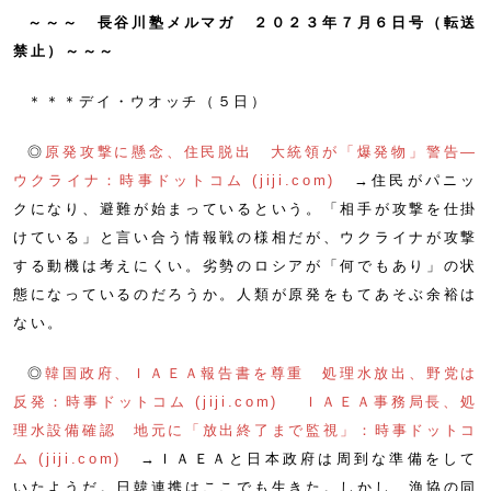
～～～ 長谷川塾メルマガ ２０２３年７月６日号（転送
禁止）～～～
＊＊＊デイ・ウオッチ（５日）
◎
原発攻撃に懸念、住民脱出 大統領が「爆発物」警告―
ウクライナ：時事ドットコム (jiji.com)
→住民がパニッ
クになり、避難が始まっているという。「相手が攻撃を仕掛
けている」と言い合う情報戦の様相だが、ウクライナが攻撃
する動機は考えにくい。劣勢のロシアが「何でもあり」の状
態になっているのだろうか。人類が原発をもてあそぶ余裕は
ない。
◎
韓国政府、ＩＡＥＡ報告書を尊重 処理水放出、野党は
反発：時事ドットコム (jiji.com)
ＩＡＥＡ事務局長、処
理水設備確認 地元に「放出終了まで監視」：時事ドットコ
ム (jiji.com)
→ＩＡＥＡと日本政府は周到な準備をして
いたようだ。日韓連携はここでも生きた。しかし、漁協の同