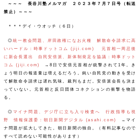
～～～ 長谷川塾メルマガ ２０２３年７月７日号（転送
禁止）～～～
＊＊＊デイ・ウオッチ（６日）
◎
統一教会問題、岸田政権になお火種 解散命令請求に高
いハードル：時事ドットコム (jiji.com)
元首相一周忌後
に新会長選出 自民安倍派、新体制発足を協議：時事ドット
コム (jiji.com)
→8日で安倍元首相が銃撃されて1年。き
ょう明日の報道量は増えるだろう。鈍い自民党の動きを受け
て解散命令請求は遅れ気味。裁判もまだ。安倍派会長も決ま
っていない。元首相と反日団体コネクションの衝撃を物語
る。
◎
マイナ問題、デジ庁に立ち入り検査へ 行政指導も視
野 情報保護委：朝日新聞デジタル (asahi.com)
→マイ
ナ問題が拡大してきた。朝日新聞の独自。（有料記事なので
すべて読めない可能性があります）