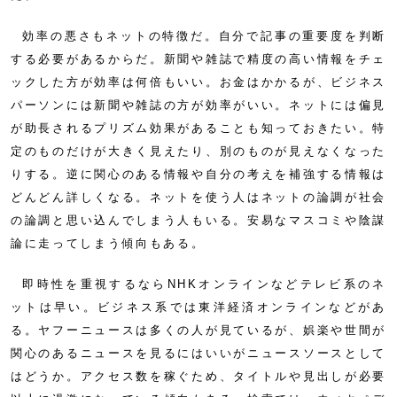
効率の悪さもネットの特徴だ。自分で記事の重要度を判断
する必要があるからだ。新聞や雑誌で精度の高い情報をチェ
ックした方が効率は何倍もいい。お金はかかるが、ビジネス
パーソンには新聞や雑誌の方が効率がいい。ネットには偏見
が助長されるプリズム効果があることも知っておきたい。特
定のものだけが大きく見えたり、別のものが見えなくなった
りする。逆に関心のある情報や自分の考えを補強する情報は
どんどん詳しくなる。ネットを使う人はネットの論調が社会
の論調と思い込んでしまう人もいる。安易なマスコミや陰謀
論に走ってしまう傾向もある。
即時性を重視するならNHKオンラインなどテレビ系のネ
ットは早い。ビジネス系では東洋経済オンラインなどがあ
る。ヤフーニュースは多くの人が見ているが、娯楽や世間が
関心のあるニュースを見るにはいいがニュースソースとして
はどうか。アクセス数を稼ぐため、タイトルや見出しが必要