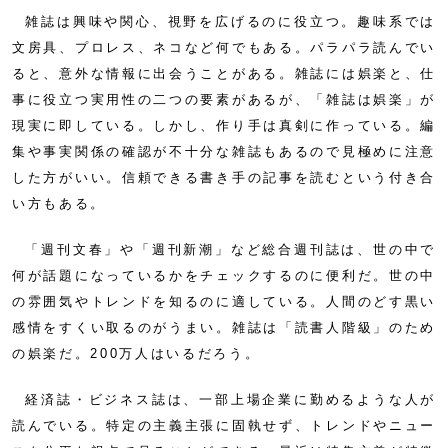
雑誌は興味や関心、視野を広げるのに役立つ。趣味系では
文房具、プロレス、ネコなど何でもある。パラパラ読んでい
ると、意外な情報に出会うことがある。雑誌には娯楽と、仕
事に役立つ実用性の二つの要素があるが、「雑誌は娯楽」が
現実に即している。しかし、作り手は真剣に作っている。編
集や事実関係の確認が不十分な雑誌もあるので見極めに注意
した方がいい。信頼できる書き手の記事を読むという付き合
い方もある。
「週刊文春」や「週刊新潮」など総合週刊誌は、世の中で
何が話題になっているかをチェックするのに便利だ。世の中
の雰囲気やトレンドを知るのに適している。人間のどす黒い
感情をすくい取るのがうまい。雑誌は「読書人階級」のため
の娯楽だ。200万人はいるだろう。
経済誌・ビジネス誌は、一部上場企業に勤めるような人が
読んでいる。特定の主義主張に固執せず、トレンドやニュー