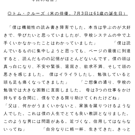
◎トム・クルーズ（米の俳優。7月3日は61歳の誕生日）
「僕は機能性の読み書き障害でした。本当は学ぶのが大好
きで、学びたいと思っていましたが、学校システムの中で上
手くいかなかったことはわかっていました」 「僕は読
んでいるものに集中しようと思っても、ページの最後に到達
すると、読んだものの記憶がほとんどないんです。僕の頭は
真っ白になり、不安や緊張、退屈さ、欲求不満、そして頭の
悪さを感じました。 僕はイライラしたし、勉強していると
頭も足も痛くなってきました」 「ご想像の通り、学校の
勉強では大きな困難に直面しました。 母は3つの仕事をかけ
持ちする合間に、僕をできる限り助けてくれたけどね」
「父は、何かがうまくいかないと、家族を蹴りつけるような
人でした。これは僕の人生でとても良い教訓となりました。
このような男には問題がある。近づくな。信用してはならな
いってね」 「自分なりに精一杯、生きてきた。きっと