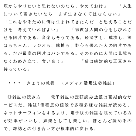
底からやりたいと思わないのなら、やめておけ」 「人生
について書きたいなら、まず生きなくてはならない」
「これをやるために俺は生まれてきたんだ、と思えることだ
けを、考えていればよい」 「宗教は人間の心をしびれさ
せる阿片である。音楽もそうである。経済学も、成功も、酒
はもちろん、ラジオも、賭博も、野心も優れた人の阿片であ
る。だが最高の阿片はパンである。そのために人間は見境も
なくわめき立て、奪い合う」 「猫は絶対的な正直さを
持っている」
＊＊＊ きょうの教養 （メディア活用法②雑誌）
◎雑誌の読み方 電子雑誌の定額読み放題は画期的なサ
ービスだ。雑誌1冊程度の値段で多種多様な雑誌が読める。
ネットサーフィンをするより、電子版の雑誌を眺めている方
が効率がいいし、娯楽としても楽しい。ほとんど読めるの
で、雑誌との付き合い方が根本的に変わる。