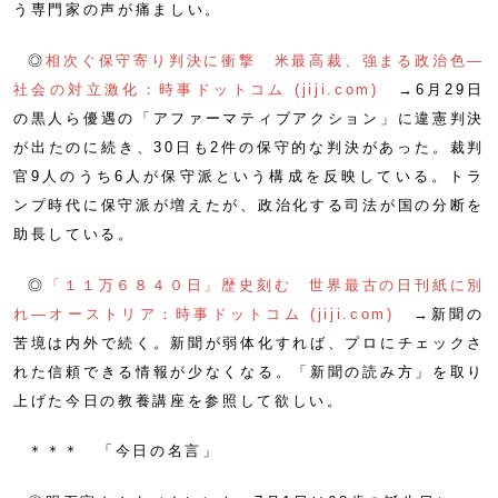
う専門家の声が痛ましい。
◎
相次ぐ保守寄り判決に衝撃 米最高裁、強まる政治色―
社会の対立激化：時事ドットコム (jiji.com)
→6月29日
の黒人ら優遇の「アファーマティブアクション」に違憲判決
が出たのに続き、30日も2件の保守的な判決があった。裁判
官9人のうち6人が保守派という構成を反映している。トラ
ンプ時代に保守派が増えたが、政治化する司法が国の分断を
助長している。
◎
「１１万６８４０日」歴史刻む 世界最古の日刊紙に別
れ―オーストリア：時事ドットコム (jiji.com)
→新聞の
苦境は内外で続く。新聞が弱体化すれば、プロにチェックさ
れた信頼できる情報が少なくなる。「新聞の読み方」を取り
上げた今日の教養講座を参照して欲しい。
＊＊＊ 「今日の名言」