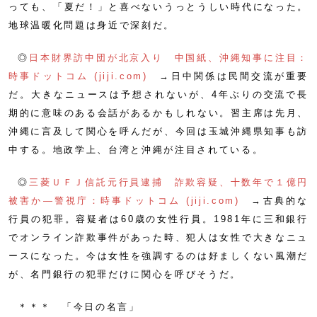
っても、「夏だ！」と喜べないうっとうしい時代になった。
地球温暖化問題は身近で深刻だ。
◎
日本財界訪中団が北京入り 中国紙、沖縄知事に注目：
時事ドットコム (jiji.com)
→日中関係は民間交流が重要
だ。大きなニュースは予想されないが、4年ぶりの交流で長
期的に意味のある会話があるかもしれない。習主席は先月、
沖縄に言及して関心を呼んだが、今回は玉城沖縄県知事も訪
中する。地政学上、台湾と沖縄が注目されている。
◎
三菱ＵＦＪ信託元行員逮捕 詐欺容疑、十数年で１億円
被害か―警視庁：時事ドットコム (jiji.com)
→古典的な
行員の犯罪。容疑者は60歳の女性行員。1981年に三和銀行
でオンライン詐欺事件があった時、犯人は女性で大きなニュ
ースになった。今は女性を強調するのは好ましくない風潮だ
が、名門銀行の犯罪だけに関心を呼びそうだ。
＊＊＊ 「今日の名言」