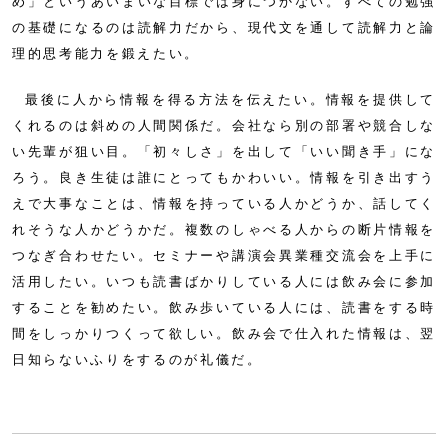
め」というあいまいな目標では身につかない。すべての勉強
の基礎になるのは読解力だから、現代文を通して読解力と論
理的思考能力を鍛えたい。
最後に人から情報を得る方法を伝えたい。情報を提供して
くれるのは斜めの人間関係だ。会社なら別の部署や競合しな
い先輩が狙い目。「初々しさ」を出して「いい聞き手」にな
ろう。良き生徒は誰にとってもかわいい。情報を引き出すう
えで大事なことは、情報を持っている人かどうか、話してく
れそうな人かどうかだ。複数のしゃべる人からの断片情報を
つなぎ合わせたい。セミナーや講演会異業種交流会を上手に
活用したい。いつも読書ばかりしている人には飲み会に参加
することを勧めたい。飲み歩いている人には、読書をする時
間をしっかりつくって欲しい。飲み会で仕入れた情報は、翌
日知らないふりをするのが礼儀だ。