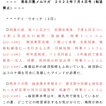
～～～ 長谷川塾メルマガ ２０２３年７月４日号（転送
禁止）～～～
＊＊＊デイ・ウオッチ（３日）
◎
回復の波、徐々に広がり 好調北海道、下落も目立つ―
２桁上昇続出の福岡・路線価：時事ドットコム
(jiji.com)
製造業景況感、７期ぶり改善 生産回復、価
格転嫁進む―先行きも上昇・日銀短観：時事ドットコム
(jiji.com)
昨年度税収、７１兆円超え ３年連続で過去
最高―法人、消費、所得税が軒並み増：時事ドットコム
(jiji.com)
→株価以外の経済指標も上向いている。経済的に
はコロナ禍を完全に克服したマインドが必要だ。
◎
熊本で大雨、線状降水帯相次ぐ 鹿児島や宮崎も発生恐
れ―土砂災害や河川氾濫警戒・気象庁：時事ドットコム
(jiji.com)
→線状降水帯は今、南九州で発生しているが、
この夏、どこでどの程度発生するか気がかりだ。梅雨が終わ