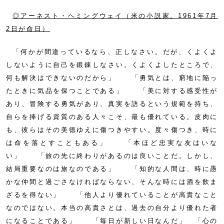
◎アーネスト・ヘミングウェイ（米の小説家。1961年7月
2日が命日）
「何かが間違っているなら、正しなさい。だが、くよくよ
しないように自己を鍛錬しなさい。くよくよしたところで、
何も解決はできないのだから」 「勇気とは、窮地に陥っ
たときに気品を保つことである」 「美に対する感受性が
あり、冒険する勇気があり、真実を語るという規範を持ち、
自らを捧げる資質のある人々こそ、最も優れている。皮肉に
も、彼らはその美徳ゆえに傷つきやすい。度々傷つき、時に
は命を落とすこともある」 「本ほど忠実な友はいな
い」 「旅の先に終わりがあるのは良いことだ。しかし、
結局重要なのは旅なのである」 「知的な人間は、時に愚
かな仲間と過ごさなければならない、そんな時には酒を飲ま
ざるを得ない」 「他人より優れていることが高貴なこと
なのではない。本当の高貴さとは、過去の自分より優れた者
になることである」 「毎日が新しい日なんだ」 「心の