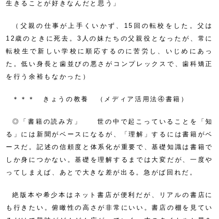
生きることが好きなんだと思う」
（父親の仕事が上手くいかず、15回の転校をした。父は
12歳のときに死去。3人の妹たちの父親役となったが、常に
転校生で新しい学校に順応するのに苦労し、いじめにあっ
た。低い身長と歯並びの悪さがコンプレックスで、歯科矯正
を行う余裕もなかった）
＊＊＊ きょうの教養 （メディア活用法④書籍）
◎「書籍の読み方」 世の中で起こっていることを「知
る」には新聞がベースになるが、「理解」するには書籍がベ
ースだ。記述の信頼度と体系化が重要で、基礎知識は書籍で
しか身につかない。基礎を理解するまでは大変だが、一度や
ってしまえば、あとで大きな差が出る。急がば回れだ。
絶版本や希少本はネット書店が便利だが、リアルの書店に
も行きたい。俯瞰性の高さが非常にいい。書店の棚を見てい