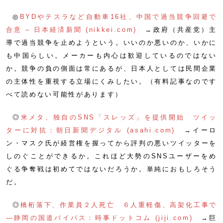
◎
BYDやテスラなど自動車16社、中国で過当競争回避で
合意 – 日本経済新聞 (nikkei.com)
→政府（共産党）主
導で過当競争を止めようという。いいのか悪いのか、いかに
も中国らしい。メーカーも内心は歓迎しているのではない
か。競争の負の側面は常にあるが、日本人としては民間企業
の主体性を重視する立場にくみしたい。（有料記事なのです
べて読めない可能性があります）
◎
米メタ、独自のSNS「スレッズ」を提供開始 ツイッ
ターに対抗：朝日新聞デジタル (asahi.com)
→イーロ
ン・マスク氏が経営権を握ってから評判の悪いツイッターを
しのぐことができるか。これほど大勢のSNSユーザーをめ
ぐる争奪戦は初めてではないだろうか。単純におもしろそう
だ。
◎
橋桁落下、作業員２人死亡 ６人重軽傷、高架化工事で
―静岡の国道バイパス：時事ドットコム (jiji.com)
→巨