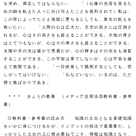
を求め、満足してはならない」 「（仏像の光背を造るた
めの銅を飢えた人々に分け与えたことを批判されて）私は、
この罪によってたとえ地獄に墜ちるとしても、衆生の飢えを
救いたい」 「人間の心は広大だ。天空の高さには圧倒さ
れるが、心はその高さをも超えることができる。大地の厚さ
はとてつもないが、心はその厚さをも超えることができる。
太陽や月の光は厳かで秀麗だが、心の輝きはその光をも凌駕
することができる。この宇宙は果てしないが、心は宇宙を越
えて無限である」 「一日絶食して餓死するとしても、苦
しがってはいけない」 「仏などいない。いるのは、ただ
狸と狐ばかりである」
＊＊＊ きょうの教養 （メディア活用法⑤教科書・参考
書）
◎教科書・参考書の読み方 知識の土台となる基礎知識
をいかに身につけるかが、インプットの技法で最重要だ。し
っかりした土台の上に積み重ねてこそ、情報は知識となり、