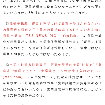
い生成AI。日本らしく、活用を前提にしながら慎重に歯止
めもかけた。読書感想文に使えないルールだが、どう検証す
るのだろうか。5年後にはどうなっているだろうか。
◎
韓鶴子総裁「岸田を呼びつけて教育を受けさせなさい」
内部音声を独自入手「日本の政治は滅びるしかないわよね」
旧統一教会｜TBS NEWS DIG – YouTube
→旧統一教
会が岸田首相を批判。自民党保守派が批判する「反日」主張
そのものだが、なぜか保守派は沈黙している。信念ではなく
選挙互助会だったからではないだろうか。
◎
自民・世耕参院幹事長、石原伸晃氏の参院“鞍替え”「衆
議院で無理そうだから参議院というのは受け入れがたい」
(msn.com)
→自民党のこうした党内批判はオープンでわ
かりやすい。野党も透明性の高い党内議論で支持を集める作
戦があってもいいだろう。党内運営が市民感情に近いかどう
かは支持の決め手だろう。