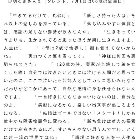
◎明石家さんま（タレント。7月1日は68歳の誕生日）
「生きてるだけで、丸儲け」 「優しさ持った人は、そ
れ以上の悲しみを持っている」 「落ち込みやすい体質と
は、感謝の足りない姿勢が原因なんや」 「生きるってい
うよりも、生かされてると思ったほうが楽に生きれますよ、
人生は」 「（母は2歳で他界し）顔も覚えてないから
ね」 「実力つくと運も寄ってく」 「神様に何回も裏
切られてきた」 「（28歳の時、実家が全焼して弟を亡
くした際）自分では泣きたいときには泣ける人間だと思って
いたのに、ここで泣いたら芸能人としてカッコ悪いみたなこ
だわりがどこかにあって、自然な感情に身を任せられないん
ですよ」 「一番好きにならなきゃいけないのは、自分な
のよ」 「笑顔になるから、楽しい出来事が起こるよう
になる」 「結婚はゴールではない！スタート！しかも
途中から障害物競争に変わる」 「勝ち負けは努力の要素
だけで左右されるほど、甘いもんやない思うんですわ。とく
に超一流の世界ではね」 「職場に好きな人を一人作る