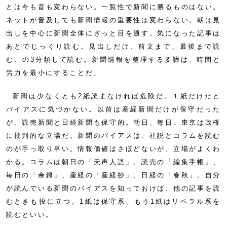
とは今も昔も変わらない。一覧性で新聞に勝るものはない。
ネットが普及しても新聞情報の重要性は変わらない。朝は見
出しを中心に新聞全体にざっと目を通す。気になった記事は
あとでじっくり読む。見出しだけ、前文まで、最後まで読
む、の3分類して読む。新聞情報を整理する要諦は、時間と
労力を最小にすることだ。
新聞は少なくとも2紙読まなければ危険だ。１紙だけだと
バイアスに気づかない。以前は産経新聞だけが保守だった
が、読売新聞と日経新聞も保守的。朝日、毎日、東京は政権
に批判的な立場だ。新聞のバイアスは、社説とコラムを読む
のが手っ取り早い。情報価値はさほどないが、立場がよくわ
かる。コラムは朝日の「天声人語」、読売の「編集手帳」、
毎日の「余録」、産経の「産経抄」、日経の「春秋」。自分
が読んでいる新聞のバイアスを知っておけば、他の記事を読
むときも役に立つ。1紙は保守系、もう1紙はリベラル系を
読むといい。