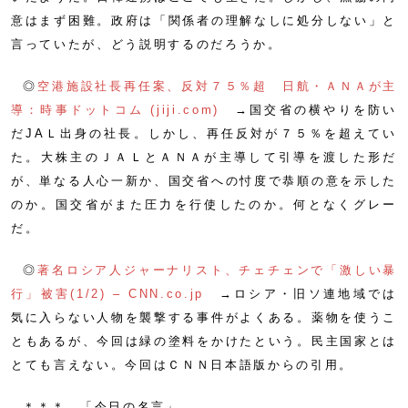
意はまず困難。政府は「関係者の理解なしに処分しない」と
言っていたが、どう説明するのだろうか。
◎
空港施設社長再任案、反対７５％超 日航・ＡＮＡが主
導：時事ドットコム (jiji.com)
→国交省の横やりを防い
だJAＬ出身の社長。しかし、再任反対が７５％を超えてい
た。大株主のＪＡＬとＡＮＡが主導して引導を渡した形だ
が、単なる人心一新か、国交省への忖度で恭順の意を示した
のか。国交省がまた圧力を行使したのか。何となくグレー
だ。
◎
著名ロシア人ジャーナリスト、チェチェンで「激しい暴
行」被害(1/2) – CNN.co.jp
→ロシア・旧ソ連地域では
気に入らない人物を襲撃する事件がよくある。薬物を使うこ
ともあるが、今回は緑の塗料をかけたという。民主国家とは
とても言えない。今回はＣＮＮ日本語版からの引用。
＊＊＊ 「今日の名言」