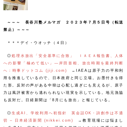
～～～ 長谷川塾メルマガ ２０２３年７月５日号（転送
禁止）～～～
＊＊＊デイ・ウオッチ（４日）
◎
処理水放出「安全基準に合致」 ＩＡＥＡ報告書、人体
への影響「極めて低い」―岸田首相、放出時期を最終判断
へ：時事ドットコム (jiji.com)
→IAEAは原子力の平和利
用を推進しているので、日本政府と同じ立場。お墨付きを得
た形。反対の声がある中韓は心配し過ぎにも見えるが、原子
力は風評被害から逃れられない現実を示している。地元漁協
も反対だ。日経新聞は「8月にも放出」と報じている。
◎
生成AI、学校利用へ初指針 英会話OK・詩創作は不適
切 – 日本経済新聞 (nikkei.com)
→教育現場には悩まし