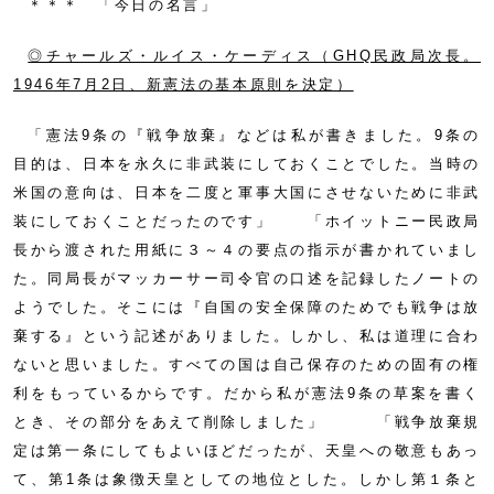
＊＊＊ 「今日の名言」
◎チャールズ・ルイス・ケーディス（GHQ民政局次長。
1946年7月2日、新憲法の基本原則を決定）
「憲法9条の『戦争放棄』などは私が書きました。9条の
目的は、日本を永久に非武装にしておくことでした。当時の
米国の意向は、日本を二度と軍事大国にさせないために非武
装にしておくことだったのです」 「ホイットニー民政局
長から渡された用紙に３～４の要点の指示が書かれていまし
た。同局長がマッカーサー司令官の口述を記録したノートの
ようでした。そこには『自国の安全保障のためでも戦争は放
棄する』という記述がありました。しかし、私は道理に合わ
ないと思いました。すべての国は自己保存のための固有の権
利をもっているからです。だから私が憲法9条の草案を書く
とき、その部分をあえて削除しました」 「戦争放棄規
定は第一条にしてもよいほどだったが、天皇への敬意もあっ
て、第1条は象徴天皇としての地位とした。しかし第１条と