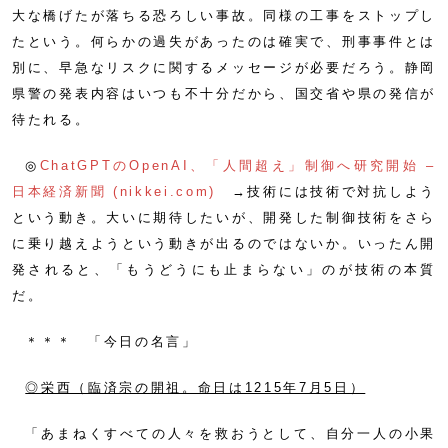
大な橋げたが落ちる恐ろしい事故。同様の工事をストップし
たという。何らかの過失があったのは確実で、刑事事件とは
別に、早急なリスクに関するメッセージが必要だろう。静岡
県警の発表内容はいつも不十分だから、国交省や県の発信が
待たれる。
◎
ChatGPTのOpenAI、「人間超え」制御へ研究開始 –
日本経済新聞 (nikkei.com)
→技術には技術で対抗しよう
という動き。大いに期待したいが、開発した制御技術をさら
に乗り越えようという動きが出るのではないか。いったん開
発されると、「もうどうにも止まらない」のが技術の本質
だ。
＊＊＊ 「今日の名言」
◎栄西（臨済宗の開祖。命日は1215年7月5日）
「あまねくすべての人々を救おうとして、自分一人の小果