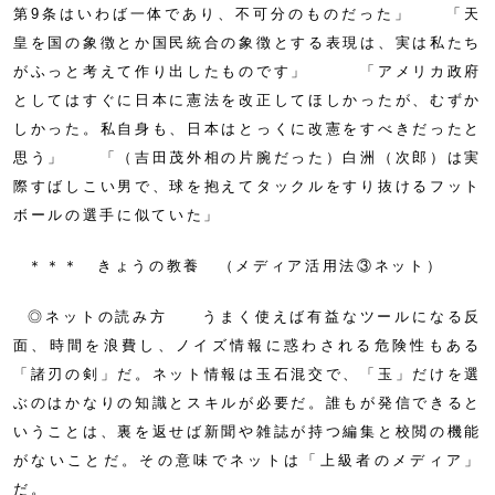
第9条はいわば一体であり、不可分のものだった」 「天
皇を国の象徴とか国民統合の象徴とする表現は、実は私たち
がふっと考えて作り出したものです」 「アメリカ政府
としてはすぐに日本に憲法を改正してほしかったが、むずか
しかった。私自身も、日本はとっくに改憲をすべきだったと
思う」 「（吉田茂外相の片腕だった）白洲（次郎）は実
際すばしこい男で、球を抱えてタックルをすり抜けるフット
ボールの選手に似ていた」
＊＊＊ きょうの教養 （メディア活用法③ネット）
◎ネットの読み方 うまく使えば有益なツールになる反
面、時間を浪費し、ノイズ情報に惑わされる危険性もある
「諸刃の剣」だ。ネット情報は玉石混交で、「玉」だけを選
ぶのはかなりの知識とスキルが必要だ。誰もが発信できると
いうことは、裏を返せば新聞や雑誌が持つ編集と校閲の機能
がないことだ。その意味でネットは「上級者のメディア」
だ。