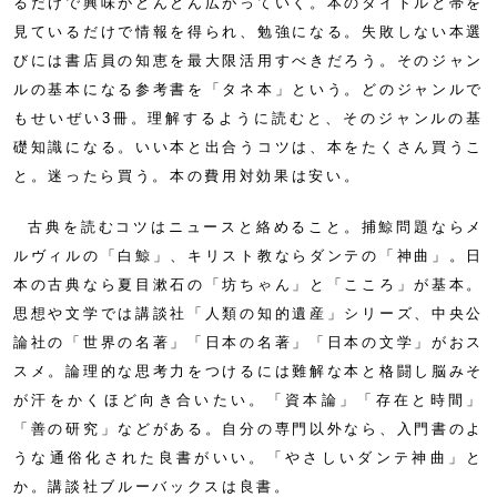
るだけで興味がどんどん広がっていく。本のタイトルと帯を
見ているだけで情報を得られ、勉強になる。失敗しない本選
びには書店員の知恵を最大限活用すべきだろう。そのジャン
ルの基本になる参考書を「タネ本」という。どのジャンルで
もせいぜい3冊。理解するように読むと、そのジャンルの基
礎知識になる。いい本と出合うコツは、本をたくさん買うこ
と。迷ったら買う。本の費用対効果は安い。
古典を読むコツはニュースと絡めること。捕鯨問題ならメ
ルヴィルの「白鯨」、キリスト教ならダンテの「神曲」。日
本の古典なら夏目漱石の「坊ちゃん」と「こころ」が基本。
思想や文学では講談社「人類の知的遺産」シリーズ、中央公
論社の「世界の名著」「日本の名著」「日本の文学」がおス
スメ。論理的な思考力をつけるには難解な本と格闘し脳みそ
が汗をかくほど向き合いたい。「資本論」「存在と時間」
「善の研究」などがある。自分の専門以外なら、入門書のよ
うな通俗化された良書がいい。「やさしいダンテ神曲」と
か。講談社ブルーバックスは良書。