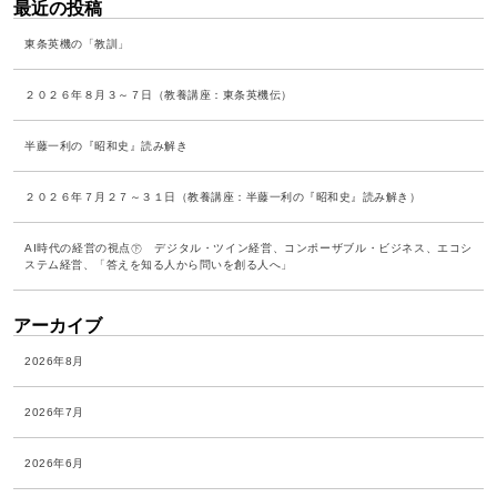
最近の投稿
東条英機の「教訓」
２０２６年８月３～７日（教養講座：東条英機伝）
半藤一利の『昭和史』読み解き
２０２６年７月２７～３１日（教養講座：半藤一利の『昭和史』読み解き）
AI時代の経営の視点㊦ デジタル・ツイン経営、コンポーザブル・ビジネス、エコシ
ステム経営、「答えを知る人から問いを創る人へ」
アーカイブ
2026年8月
2026年7月
2026年6月