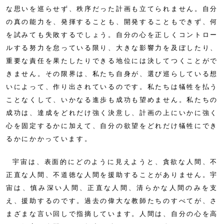
な思いを巡らせず、秩序だった計画も立てられません。自分
の真の能力を、発揮することも、開発することもできず、何
を試みても失敗するでしょう。自分の心を正しくコントロー
ルする努力を怠っている限り、大きな影響力を及ぼしたり、
重要な責任を果たしたりできる地位には決してつくことがで
きません。その限界は、私たち自身が、選び巡らしている想
いによって、作り出されているのです。私たちは犠牲を払う
ことなくして、いかなる進歩も成功も望めません。私たちの
成功は、達成をどれだけ強く決意し、計画の上にいかに強く
心を固定するかに加えて、自分の欲望をどれだけ犠牲にでき
るかにかかっています。
宇宙は、表面的にどのように見えようと、貪欲な人間、不
正直な人間、不道徳な人間を援助することがありません。宇
宙は、慎み深い人間、正直な人間、清らかな人間のみを支
え、援助するのです。過去の偉大な教師たちのすべてが、さ
まざまな言い回しで指摘しています。人間は、自分の心を高