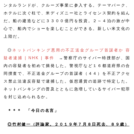
ンタルランドが、クルーズ事業に参入する。テーマパーク、
ホテルに次ぐ柱で、米ディズニー社とライセンス契約を結ん
だ。船の建造などに３３００億円を投資。２～４泊の旅が中
心で、船内でショーを楽しむことができる。新しい米文化の
上陸だ。
◎
ネットバンキング悪用の不正送金グループ首謀者か 容
疑者逮捕 | NHK | 事件
→警察庁のサイバー特捜部が、国
内の容疑者を初めて摘発した。警視庁など１６都道府県の合
同捜査で、不正送金グループの首謀者（４４）を不正アクセ
ス禁止法違反容疑で逮捕した。仮想通貨の追跡で特定した。
ネットバンキングの普及とともに急増しているサイバー犯罪
を封じ込められるか。
＊＊＊ 「今日の名言」
◎竹村健一（評論家。２０１９年７月８日死去、８９歳
）