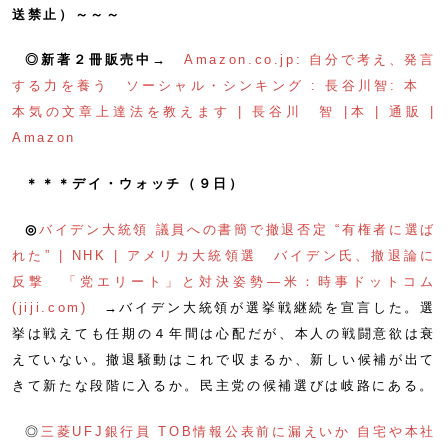
送禁止）～～～
◎新著２冊販売中→
Amazon.co.jp: 自分で考え、発言
する力を養う ソーシャル・シンキング : 長谷川智: 本
本気の文章上達法を教えます | 長谷川 智 |本 | 通販 |
Amazon
＊＊＊デイ・ウォッチ（９日）
◎
バイデン大統領 議員への書簡で撤退否定 “有権者に選ば
れた” | NHK | アメリカ大統領選
バイデン氏、撤退論に
反撃 「党エリート」と対決姿勢―米：時事ドットコム
(jiji.com)
→バイデン大統領が選挙戦継続を宣言した。選
挙は戦えても任期の４年間は心配だが、本人の戦闘意欲は衰
えていない。撤退騒動はこれで収まるか、新しい候補が出て
きて新たな段階に入るか。民主党の候補選びは岐路にある。
◎
三菱UFJ銀行員 TOB情報公表前に漏えいか 自宅や本社