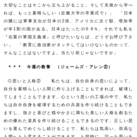
大切なことはそこから立ち上がること。そして失敗から学べ
れば、もっと素晴らしい（近畿大学の卒業式で）」 「日本
の隣には軍事支出が日本の2倍、アメリカに次ぐ額、増加率
が年1割の国がある。日本はたったの0.8％。それでも私を
『右翼の軍国主義者』と呼びたいならば、どうぞお呼び下さ
い」 「教育に政治家がタッチしてはいけないものかって、
そんなことはないですよ。当たり前じゃないですか」
＊＊＊ 今週の教養 （ジェームズ・アレン②）
◎思いと人格② 私たちは、自分自身の思いによって、
自分を素晴らしい人間に作り上げることもできれば、破壊し
てしまうこともできます。心という思いの工場の中で、私た
ちは自分自身を破壊するための兵器を作り続けることもでき
ますし、強さと喜びと穏やかさに満ちた美しい人格を創るた
めの優れた道具を作り続けることもできるのです。正しい思
いを選んでめぐらし続けることで、私たちは気高い、崇高な
人間へと上昇することができます。と同時に、誤った思いを