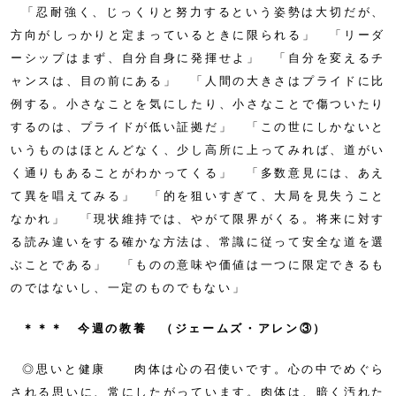
「忍耐強く、じっくりと努力するという姿勢は大切だが、
方向がしっかりと定まっているときに限られる」 「リーダ
ーシップはまず、自分自身に発揮せよ」 「自分を変えるチ
ャンスは、目の前にある」 「人間の大きさはプライドに比
例する。小さなことを気にしたり、小さなことで傷ついたり
するのは、プライドが低い証拠だ」 「この世にしかないと
いうものはほとんどなく、少し高所に上ってみれば、道がい
く通りもあることがわかってくる」 「多数意見には、あえ
て異を唱えてみる」 「的を狙いすぎて、大局を見失うこと
なかれ」 「現状維持では、やがて限界がくる。将来に対す
る読み違いをする確かな方法は、常識に従って安全な道を選
ぶことである」 「ものの意味や価値は一つに限定できるも
のではないし、一定のものでもない」
＊＊＊ 今週の教養 （ジェームズ・アレン③）
◎思いと健康 肉体は心の召使いです。心の中でめぐら
される思いに、常にしたがっています。肉体は、暗く汚れた