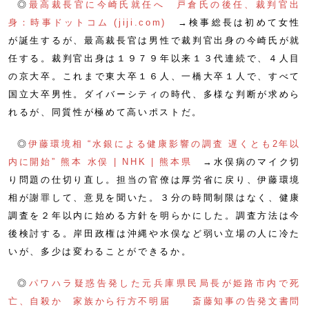
◎
最高裁長官に今崎氏就任へ 戸倉氏の後任、裁判官出
身：時事ドットコム (jiji.com)
→検事総長は初めて女性
が誕生するが、最高裁長官は男性で裁判官出身の今崎氏が就
任する。裁判官出身は１９７９年以来１３代連続で、４人目
の京大卒。これまで東大卒１６人、一橋大卒１人で、すべて
国立大卒男性。ダイバーシティの時代、多様な判断が求めら
れるが、同質性が極めて高いポストだ。
◎
伊藤環境相 “水銀による健康影響の調査 遅くとも2年以
内に開始” 熊本 水俣 | NHK | 熊本県
→水俣病のマイク切
り問題の仕切り直し。担当の官僚は厚労省に戻り、伊藤環境
相が謝罪して、意見を聞いた。３分の時間制限はなく、健康
調査を２年以内に始める方針を明らかにした。調査方法は今
後検討する。岸田政権は沖縄や水俣など弱い立場の人に冷た
いが、多少は変わることができるか。
◎
パワハラ疑惑告発した元兵庫県民局長が姫路市内で死
亡、自殺か 家族から行方不明届 斎藤知事の告発文書問