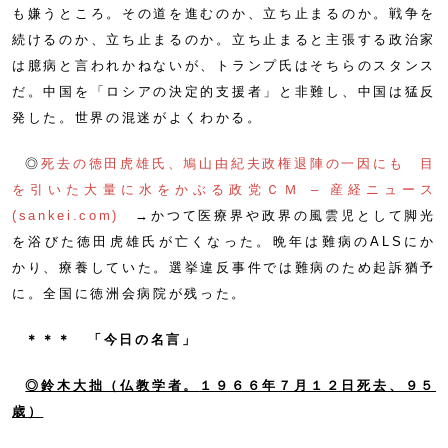
も嫌うところ。その道を進むのか、立ち止まるのか。戦争を
続けるのか、立ち止まるのか。立ち止まると主張する政治家
は臆病と言われかねないが、トランプ氏はそちらのスタンス
だ。中国を「ロシアの決定的支援者」と非難し、中国は猛反
発した。世界の混迷がよくわかる。
◎
死去の徳田虎雄氏、鳩山由紀夫政権退陣の一因にも 目
を引いた大量に水をかぶる政党ＣＭ – 産経ニュース
(sankei.com)
→かつて医療界や政界の風雲児として脚光
を浴びた徳田虎雄氏が亡くなった。晩年は難病のALSにか
かり、療養していた。選挙違反事件では難病のため起訴猶予
に。全国に徳洲会病院が残った。
＊＊＊ 「今日の名言」
◎鈴木大拙（仏教学者。
１９６６年７月１２日死去、９５
歳
）