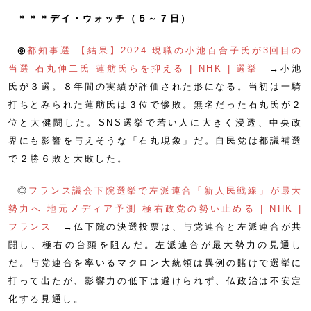
＊＊＊デイ・ウォッチ（５～７日）
◎
都知事選 【結果】2024 現職の小池百合子氏が3回目の
当選 石丸伸二氏 蓮舫氏らを抑える | NHK | 選挙
→小池
氏が３選。８年間の実績が評価された形になる。当初は一騎
打ちとみられた蓮舫氏は３位で惨敗。無名だった石丸氏が２
位と大健闘した。SNS選挙で若い人に大きく浸透、中央政
界にも影響を与えそうな「石丸現象」だ。自民党は都議補選
で２勝６敗と大敗した。
◎
フランス議会下院選挙で左派連合「新人民戦線」が最大
勢力へ 地元メディア予測 極右政党の勢い止める | NHK |
フランス
→仏下院の決選投票は、与党連合と左派連合が共
闘し、極右の台頭を阻んだ。左派連合が最大勢力の見通し
だ。与党連合を率いるマクロン大統領は異例の賭けで選挙に
打って出たが、影響力の低下は避けられず、仏政治は不安定
化する見通し。