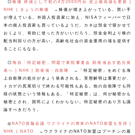
◎
株価 終値として初の4万2000円台 史上最高値を更新 |
NHK | きょうの株価
→株価が噴き上がっている。買い手
が増えている。外国人投資家に加え、NISAフィーバーで日
本の個人投資家も買っているようだ。カネは預金で寝かせて
おくより、有効に使った方がいいだろう。預金金利より株の
配当利回りの方が高い。高齢化社会の資金運用の場を提供す
ることにもなる。
◎
海自「特定秘密」問題で衆院審査会 防衛省あす処分発
表へ | NHK | 防衛省・自衛隊
→「特定秘密」をめぐる海
上自衛隊の処分がきょう発表される。実態解明は重要だが、
トカゲの尻尾切りで終わる可能性もある。他の自衛隊でも同
様の状態という情報もある。「特定秘密」は、何が秘密かも
秘密とされ、国民によくわからない。特定秘密のあり方も議
論すべきだろう。
◎
NATO首脳会議 ウクライナの将来のNATO加盟を支持 |
NHK | NATO
→ウクライナのNATO加盟はプーチンの最