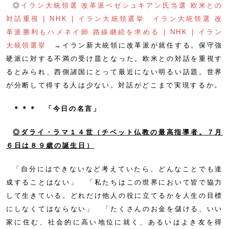
◎
イラン大統領選 改革派ペゼシュキアン氏当選 欧米との
対話重視 | NHK | イラン大統領選挙
イラン大統領選 改
革派勝利もハメネイ師 路線継続を求める | NHK | イラン
大統領選挙
→イラン新大統領に改革派が就任する。保守強
硬派に対する不満の受け皿となった。欧米との対話を重視す
るとみられ、西側諸国にとって最近にない明るい話題。世界
が分断して得する人は少ない。対話がどこまで実現するか。
＊＊＊ 「今日の名言」
◎ダライ・ラマ１４世（チベット仏教の最高指導者。７月
６日は８９歳の誕生日
）
「自分にはできないなど考えていたら、どんなことでも達
成することはない」 「私たちはこの世界において皆で協力
して生きている。どれだけ他人の役に立てるかを人生の目標
にしなくてはならない」 「たくさんのお金を儲ける、いい
家に住む、社会的に高い地位に就く、あるいはよき友を得