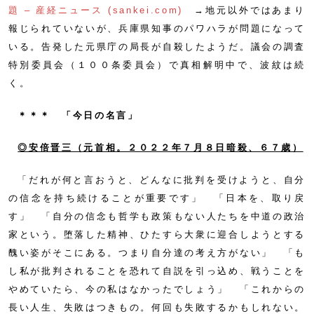
題 – 産経ニュース (sankei.com)
→地元以外ではあまり
報じられていないが、兵庫県知事のパワハラが問題になって
いる。告発した元県庁の局長が自殺したようだ。議会の調査
特別委員会（１００条委員会）で真相解明中で、波紋は続
く。
＊＊＊ 「今日の名言」
◎安倍晋三（元首相。２０２２年７月８日暗殺、６７歳）
「だれが何と言おうと、どんなに批判を受けようと、自分
の信念を持ち続けることが重要です」 「日本を、取り戻
す」 「自分の信念も哲学も政策もない人たちを中道の政治
家という。堕落した精神、ひたすら大衆に迎合しようとする
醜い姿がそこにある。つまり自分達の考え方がない」 「も
し私が批判されることを恐れて自説を引っ込め、戦うことを
やめていたら、今の私はなかったでしょう」 「これからの
長い人生、失敗はつきもの。何回も失敗するかもしれない。