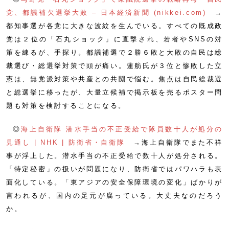
党、都議補欠選挙大敗 – 日本経済新聞 (nikkei.com)
→
都知事選が各党に大きな波紋を生んでいる。すべての既成政
党は２位の「石丸ショック」に直撃され、若者やSNSの対
策を練るが、手探り。都議補選で２勝６敗と大敗の自民は総
裁選び・総選挙対策で頭が痛い。蓮舫氏が３位と惨敗した立
憲は、無党派対策や共産との共闘で悩む。焦点は自民総裁選
と総選挙に移ったが、大量立候補で掲示板を売るポスター問
題も対策を検討することになる。
◎
海上自衛隊 潜水手当の不正受給で隊員数十人が処分の
見通し | NHK | 防衛省・自衛隊
→海上自衛隊でまた不祥
事が浮上した。潜水手当の不正受給で数十人が処分される。
「特定秘密」の扱いが問題になり、防衛省ではパワハラも表
面化している。「東アジアの安全保障環境の変化」ばかりが
言われるが、国内の足元が腐っている。大丈夫なのだろう
か。