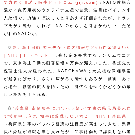
で力強く演説：時事ドットコム (jiji.com)
→NATO首脳会
議が７兆円規模のウクライナ支援で合意。注目はバイデン米
大統領で、力強く演説してとりあえず評価されたが、トラン
プ氏が大統領になれば、NATOから手を引きかねない。たそ
がれのNATOか。
◎
東京海上日動 委託先から顧客情報など6万件余漏えいか
| NHK | IT・ネット
→身代金を要求するランサムウエア
で、東京海上日動の顧客情報６万件が漏えいした。委託先の
税理士法人が狙われた。KADOKAWAで大規模な同種事案
が起きたばかり。さらに広がる可能性もあるが、被害にあっ
た場合、影響の拡大を防ぐため、身代金を払うかどうかの厳
しい決断を迫られる。
◎
“兵庫県 斎藤知事にパワハラ疑い”文書の県元局長死亡
で労組申し入れ 知事は辞職しない考え | NHK | 兵庫県
→兵庫県知事のパワハラ疑惑の注目度が高まってきた。県職
員の労組が退職を申し入れたが、知事は会見で辞職しない考