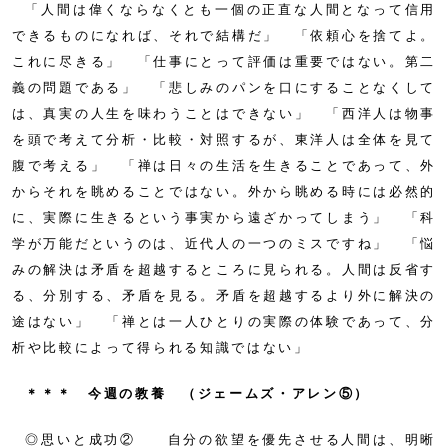
「人間は偉くならなくとも一個の正直な人間となって信用
できるものになれば、それで結構だ」 「依頼心を捨てよ。
これに尽きる」 「仕事にとって評価は重要ではない。第二
義の問題である」 「悲しみのパンを口にすることなくして
は、真実の人生を味わうことはできない」 「西洋人は物事
を頭で考えて分析・比較・対照するが、東洋人は全体を見て
腹で考える」 「禅は日々の生活を生きることであって、外
からそれを眺めることではない。外から眺める時には必然的
に、実際に生きるという事実から遠ざかってしまう」 「科
学が万能だというのは、近代人の一つのミスですね」 「悩
みの解決は矛盾を超越するところに見られる。人間は反省す
る、分別する、矛盾を見る。矛盾を超越するより外に解決の
途はない」 「禅とは一人ひとりの実際の体験であって、分
析や比較によって得られる知識ではない」
＊＊＊ 今週の教養 （ジェームズ・アレン⑤）
◎思いと成功② 自分の欲望を優先させる人間は、明晰