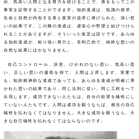
め、気高い人間となる努力を続けることで、身をもってこの
事実を証明することができます。知的達成は、知識の探求、
生命と自然が内包する美と真実の追求に捧げられた、深い想
いの結果です。この種の達成は、虚栄心や野望と結びつけら
れることがありますが、そういった仮定は誤りです。あらゆ
る知的達成が、粘り強い努力と、非利己的で、純粋な想いの
自然な結果にほかなりません。
自己コントロール、決意、けがれのない思い、気高い思
い、正しい思いの援助を得て、人間は上昇します。実業で
も、知的精神的な達成であっても、あらゆる達成が明確に導
かれた思いの結果であり、同じ法則に従い、同じ工程をへて
出現します。成功できない人たちは、自分の欲望を犠牲にし
ていない人たちです。人間は成功を願うならば、相当の自己
犠牲を払わなくてはなりません。大きな成功を願うなら、大
きな自己犠牲を払わなくてはならないのです。