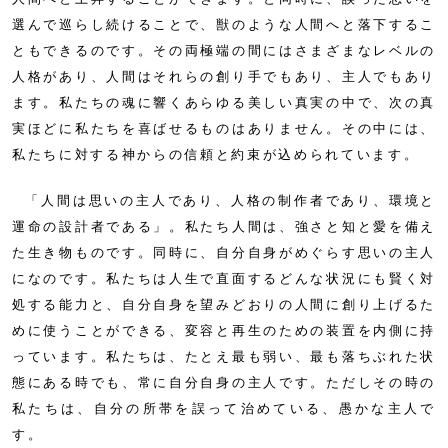
選んで巡らし続けることで、獣のような人間へと落下するこ
ともできるのです。その両極端の間にはさまざまなレベルの
人格があり、人間はそれらの創り手でもあり、主人でもあり
ます。私たちの魂に響くあらゆる美しい真実の中で、次の真
実ほどに私たちを喜ばせるものはありません。その中には、
私たちに対する神からの信頼と約束が込められています。
「人間は思いの主人であり、人格の制作者であり、環境と
運命の設計者である」。私たち人間は、強さと知と愛を備え
た生き物ものです。同時に、自分自身がめぐらす思いの主人
になのです。私たちは人生で直面するどんな状況にも賢く対
処する能力と、自分自身を望みどおりの人間に創り上げるた
めに使うことができる、変容と再生のための装置を内側に持
っています。私たちは、たとえ最も弱い、最も落ちぶれた状
態にある時でも、常に自分自身の主人です。ただしその時の
私たちは、自分の所帯を誤って治めている、愚かな主人で
す。