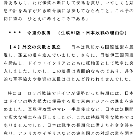
骨あるも可。ただ優柔不断にして安逸を貪り、いやしくも姑
息の計を為すが如き軟骨漢には決してならぬこと。これ予の
切に望み、ひとえに希うところである」
＊＊＊ 今週の教養 （生成AI版・日本敗戦の理由④）
【４】外交の失敗と孤立
日本は戦前から国際連盟を脱
退し、孤立の道を進んでいました。さらに、日独伊三国同盟
を締結し、ドイツ・イタリアとともに枢軸国として戦争に突
入しました。しかし、この連携は表面的なものであり、具体
的な軍事協力や物資の支援はほとんど行われませんでした。
特にヨーロッパ戦線でドイツが優勢だった時期には、日本
はドイツの勢力拡大に便乗する形で東南アジアへの進出を進
めました。真珠湾攻撃やマレー半島侵攻など、日本は短期間
で広大な領土を占領しましたが、これは持続可能な戦略では
ありませんでした。日本は戦争の長期化に備えた外交交渉を
怠り、アメリカやイギリスなどの連合国との対話の道を閉ざ