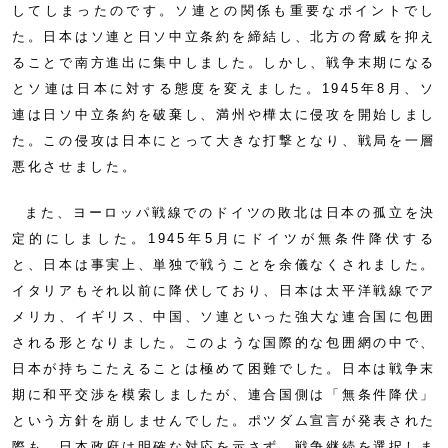
してしまったのです。ソ連との関係も重要なポイントでし
た。日本はソ連と日ソ中立条約を締結し、北方の脅威を抑え
ることで南方進出に集中しました。しかし、戦争末期になる
とソ連は日本に対する態度を変えました。1945年8月、ソ
連は日ソ中立条約を破棄し、満州や樺太に侵攻を開始しまし
た。この侵攻は日本にとって大きな打撃となり、戦局を一層
悪化させました。
また、ヨーロッパ戦線でのドイツの敗北は日本の孤立を決
定的にしました。1945年5月にドイツが無条件降伏する
と、日本は事実上、単独で戦うことを余儀なくされました。
イタリアもそれ以前に降伏しており、日本は太平洋戦線でア
メリカ、イギリス、中国、ソ連といった強大な連合国に包囲
される形となりました。このような国際的な包囲網の中で、
日本が持ちこたえることは極めて困難でした。日本は戦争末
期に和平交渉を模索しましたが、連合国側は「無条件降伏」
という方針を崩しませんでした。ポツダム宣言が発表された
際も、日本政府は明確な対応を示さず、戦争継続を選択しま