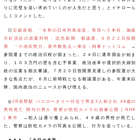
りに完璧を追い求めていくのが人生だと思う」とイチローら
しくコメントした。
◎
石破首相、「令和の日本列島改造」実現へ５本柱…施政
方針演説の原案判明 : 読売新聞
都議選、６月２２日投開
票 「小池氏勢力」過半数焦点―東京：時事ドットコム
→
参院選までの政治日程が固まった。２４日に通常国会が始ま
り、１０３万円の壁を含む予算案、政治改革や選択的夫婦別
姓の法案を順次審議。７月２０日投開票見通しの参院選が大
きな焦点だが、６月に前哨戦となる都議選がある。今週末以
降、国内政治のニュースが再び増える。
◎
JR長野駅 バスロータリー付近で男女3人刺され 49歳の
男性死亡 関与の男か 警察が防犯カメラの画像公開 | NHK
| 事件
→犯人は通り魔とみられ、４９歳の男性が死亡し
た。警察は防犯カメラの写真を公開し、行方を追っている。