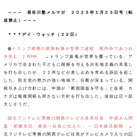
～～～ 長谷川塾メルマガ ２０２５年１月２３日号（転
送禁止）～～～
＊＊＊デイ・ウォッチ（２２日）
◎
トランプ政権の政策転換が世界で波紋 国内外であつれ
き生む | NHK
→トランプ旋風が世界を覆っている。ア
メリカで生まれた子どもに国籍を与える出生地主義の見直し
を打ち出したが、２２州などが差し止めを求める訴訟を起こ
した。民主党の勢力の強い地域で、分断が深まっている。関
税引き上げ方針には、中国が「断固国益を守る」と反発、カ
ナダは報復関税も辞さない方針を打ち出した。波紋は日々拡
大しそうだ。
◎
元フジテレビ専務の関西テレビ大多亮社長、中居さん問
題「把握当日、港浩一社長に伝えた」 – 日本経済新聞
→
元フジテレビ専務の関西テレビ社長がテレビカメラ入りの記