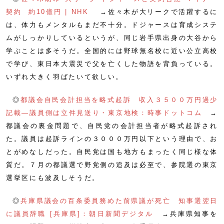
契約 約10億円 | NHK
→佐々木が大リークで活躍するに
は、体力もメンタルもまだ不十分。ドジャースは育成システ
ムがしっかりしているというが、同じ岩手県出身の大谷から
学ぶことは多そうだ。全国的には野球無名校に近い公立高校
で学び、東日本大震災で父を亡くした物語を背負っている。
いずれ大きく羽ばたいて欲しい。
◎
都議会自民会計担当を略式起訴 収入３５００万円過少
記載―議員側は立件見送り・東京地検：時事ドットコム
→
都議会の裏金問題で、自民党の会計担当者が略式起訴され
た。議員は起訴ラインの３０００万円以下という理由で、お
とがめなしだった。自民党は国も地方もまったく同じ様な体
質だ。７月の都議選で野党側の追及は必至で、参院選の東京
選挙区にも波及しそうだ。
◎
兵庫県議会の百条委員務めた前県議が死亡 知事選翌日
に議員辞職 [兵庫県]：朝日新聞デジタル
→兵庫県知事を