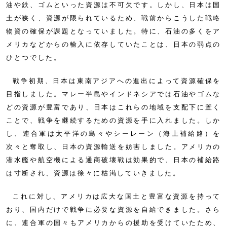
油や鉄、ゴムといった資源は不可欠です。しかし、日本は国
土が狭く、資源が限られているため、戦前からこうした戦略
物資の確保が課題となっていました。特に、石油の多くをア
メリカなどからの輸入に依存していたことは、日本の弱点の
ひとつでした。
戦争初期、日本は東南アジアへの進出によって資源確保を
目指しました。マレー半島やインドネシアでは石油やゴムな
どの資源が豊富であり、日本はこれらの地域を支配下に置く
ことで、戦争を継続するための資源を手に入れました。しか
し、連合軍は太平洋の島々やシーレーン（海上補給路）を
次々と奪取し、日本の資源輸送を妨害しました。アメリカの
潜水艦や航空機による通商破壊戦は効果的で、日本の補給路
は寸断され、資源は徐々に枯渇していきました。
これに対し、アメリカは広大な国土と豊富な資源を持って
おり、国内だけで戦争に必要な資源を自給できました。さら
に、連合軍の国々もアメリカからの援助を受けていたため、