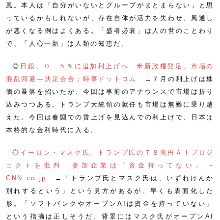
風。本人は「自分がいないとグループがまとまらない」と思
っているかもしれないが、存在自体が活力を失わせ、風通し
が悪くなる例はよくある。「盛者必衰」は人の世のことわり
で、「人心一新」は人類の知恵だ。
◎
日銀、０．５％に追加利上げへ 米新政権発足、市場の
混乱回避―決定会合：時事ドットコム
→７月の利上げは株
価の暴落を招いたが、今回は事前のアナウンスで市場は折り
込みつつある。トランプ大統領の就任も市場は無難に乗り越
えた。今回は春闘での賃上げを見込んでの利上げで、日本は
本格的な金利時代に入る。
◎
イーロン・マスク氏、トランプ氏の７８兆円ＡＩプロジ
ェクトを批判 参加企業は「資金持ってない」 –
CNN.co.jp
→「トランプ氏とマスク氏は、いずれけんか
別れするという」という見方があるが、早くも表面化した
形。「ソフトバンクやオープンAIは資金を持っていない」
という指摘は正しそうだ。背景にはマスク氏がオープンAI