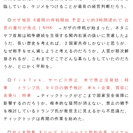
臨している。ケジメをつけることが最良の経営判断だろう。
◎
ガザ地区 6週間の停戦開始 予定より約3時間遅れで 合
意の履行が焦点 | NHK
→ガザの停戦が始まった。ネタニ
ヤフ首相は戦争継続を主張する閣内右派の扱いに苦慮したよ
うだ。長い歴史を考えれば、２国家共存しかないと思うが、
なぜ相手をせん滅しようと考えるのだろうか。人質が順次解
放されるが、これまでどこでどんな暮らしをしていたのだろ
うか。とにかく平和を。
◎
ＴｉｋＴｏｋ、サービス停止 米で禁止法発効：時
事
トランプ氏、９０日の猶予検討 米ＡＩ企業、買収に
名乗り：時事
→ティックトックがどこまで国家安全保障に
影響するのだろうか。根本的な疑問が消えない。禁止の猶予
を検討しているトランプ氏が救世主に見えるから不思議だ。
ティックトックは再開の作業を始めた。
◎
佐々木朗希 大リーグ ドジャースと契約合意 マイナー