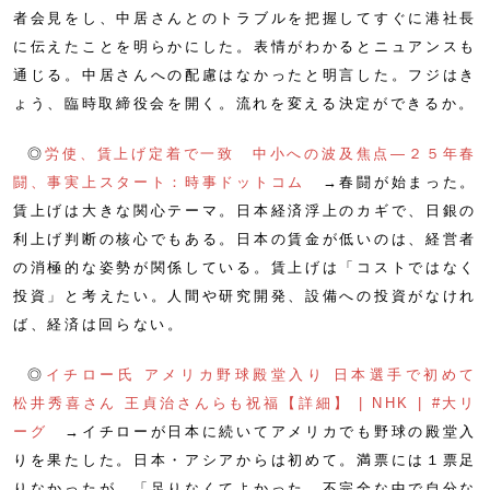
者会見をし、中居さんとのトラブルを把握してすぐに港社長
に伝えたことを明らかにした。表情がわかるとニュアンスも
通じる。中居さんへの配慮はなかったと明言した。フジはき
ょう、臨時取締役会を開く。流れを変える決定ができるか。
◎
労使、賃上げ定着で一致 中小への波及焦点―２５年春
闘、事実上スタート：時事ドットコム
→春闘が始まった。
賃上げは大きな関心テーマ。日本経済浮上のカギで、日銀の
利上げ判断の核心でもある。日本の賃金が低いのは、経営者
の消極的な姿勢が関係している。賃上げは「コストではなく
投資」と考えたい。人間や研究開発、設備への投資がなけれ
ば、経済は回らない。
◎
イチロー氏 アメリカ野球殿堂入り 日本選手で初めて
松井秀喜さん 王貞治さんらも祝福【詳細】 | NHK | #大リ
ーグ
→イチローが日本に続いてアメリカでも野球の殿堂入
りを果たした。日本・アシアからは初めて。満票には１票足
りなかったが、「足りなくてよかった。不完全な中で自分な