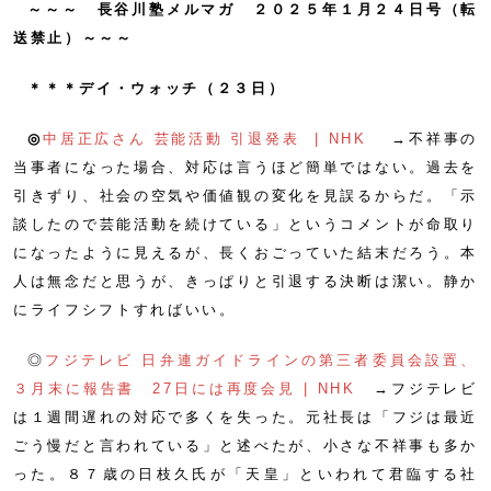
～～～ 長谷川塾メルマガ ２０２５年１月２４日号（転
送禁止）～～～
＊＊＊デイ・ウォッチ（２３日）
◎
中居正広さん 芸能活動 引退発表 | NHK
→不祥事の
当事者になった場合、対応は言うほど簡単ではない。過去を
引きずり、社会の空気や価値観の変化を見誤るからだ。「示
談したので芸能活動を続けている」というコメントが命取り
になったように見えるが、長くおごっていた結末だろう。本
人は無念だと思うが、きっぱりと引退する決断は潔い。静か
にライフシフトすればいい。
◎
フジテレビ 日弁連ガイドラインの第三者委員会設置、
３月末に報告書 27日には再度会見 | NHK
→フジテレビ
は１週間遅れの対応で多くを失った。元社長は「フジは最近
ごう慢だと言われている」と述べたが、小さな不祥事も多か
った。８７歳の日枝久氏が「天皇」といわれて君臨する社