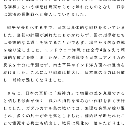
る講和」という構想は現実からかけ離れたものとなり、戦争
は泥沼の長期戦へと突入していきました。
戦争が長期化する中で、日本は具体的な戦略を欠いていま
した。当初の計画が崩れたにもかかわらず、国の指導者たち
は楽観的な見通しを捨てることができず、場当たり的な作戦
を繰り返しました。ミッドウェー海戦では空母4隻を失う壊
滅的な敗北を喫しましたが、この敗戦後も日本はアメリカの
反攻を十分に予測せず、南太平洋やインド洋方面への進出を
続けました。これにより戦線は拡大し、日本軍の兵力は分散
し、補給が難しくなりました。
さらに、日本の軍部は「精神力」で物量の差を克服できる
と信じる傾向が強く、戦力の消耗を省みない作戦を多く実行
しました。ガダルカナル島の戦いでは、無理な突撃が繰り返
され、多くの兵士が命を落としました。補給路が断たれたこ
とで餓死する兵士も続出し、戦局は悪化の一途をたどりまし