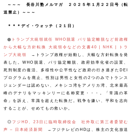
～～～ 長谷川塾メルマガ ２０２５年１月２２日号（転
送禁止）～～～
＊＊＊デイ・ウォッチ（２１日）
◎
トランプ大統領就任 WHO脱退 パリ協定離脱など前政権
から大幅な方針転換 大統領令などの文書40 | NHK | トラ
ンプ大統領
→トランプ政権が始動し、大幅な方針転換を発
表した。WHO脱退、パリ協定離脱、政府効率化省の設置、
死刑制度の復活、多様性や公平性など政府の行き過ぎたDEI
プログラムを廃止、性別は男性と女性の2つのみでトランス
ジェンダーは認めない、メキシコ湾をアメリカ湾、北米最高
峰のデナリをマッキンリーに名称変更・・・。「常識の革
命」を訴え、常識を超えた転換だ。戦争を嫌い、平和を志向
することが、せめてもの救いか。
◎
フジHD、23日に臨時取締役会 社外取に第三者委望む
声 – 日本経済新聞
→フジテレビのHDは、株主の文化放送