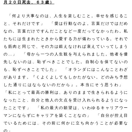
月２０日死去、６３歳
）
「何より大事なのは、人生を楽しむこと。幸せを感じるこ
と、それだけです」 「愛は行動なのよ。言葉だけではだめ
なの。言葉だけですんだことなど一度だってなかったわ。私
たちには生まれたときから愛する力が備わっている。それで
も筋肉と同じで、その力は鍛えなければ衰えていってしまう
の…」 「母から一つの人生観を与えられました。他者を優
先しないのは、恥ずべきことでした。自制心を保てないの
も、恥ずべきことでした」 「オランダにはこんなことわざ
があります。『くよくよしてもしかたがない。どのみち予想
した通りにはならないのだから』。本当にそう思うわ」
「私にとって最高の勝利は、ありのままで生きられるように
なったこと、自分と他人の欠点を受け入れられるようになっ
たことです」 「私の最大の願望は、いわゆるキャリアウー
マンにならずにキャリアを築くことなの」 「自分が控え目
でいるためには、その前に何かに立ち向かうことが必要な
の」