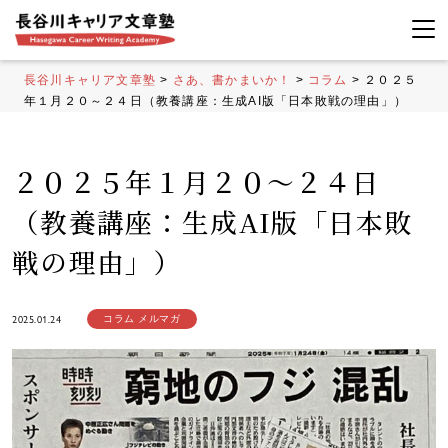
長谷川キャリア文章塾
>
さあ、書かまいか！
>
コラム
>
２０２５
年１月２０～２４日（教養講座：生成AI版「日本敗戦の理由」）
２０２５年１月２０～２４日
（教養講座：生成AI版「日本敗
戦の理由」）
2025.01.24
コラム
メルマガ