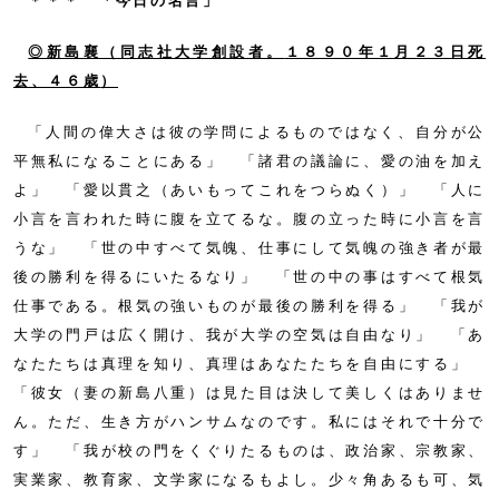
＊＊＊ 「今日の名言」
◎新島襄（同志社大学創設者。
１８９０年１月２３日死
去、４６歳
）
「人間の偉大さは彼の学問によるものではなく、自分が公
平無私になることにある」 「諸君の議論に、愛の油を加え
よ」 「愛以貫之（あいもってこれをつらぬく）」 「人に
小言を言われた時に腹を立てるな。腹の立った時に小言を言
うな」 「世の中すべて気魄、仕事にして気魄の強き者が最
後の勝利を得るにいたるなり」 「世の中の事はすべて根気
仕事である。根気の強いものが最後の勝利を得る」 「我が
大学の門戸は広く開け、我が大学の空気は自由なり」 「あ
なたたちは真理を知り、真理はあなたたちを自由にする」
「彼女（妻の新島八重）は見た目は決して美しくはありませ
ん。ただ、生き方がハンサムなのです。私にはそれで十分で
す」 「我が校の門をくぐりたるものは、政治家、宗教家、
実業家、教育家、文学家になるもよし。少々角あるも可、気