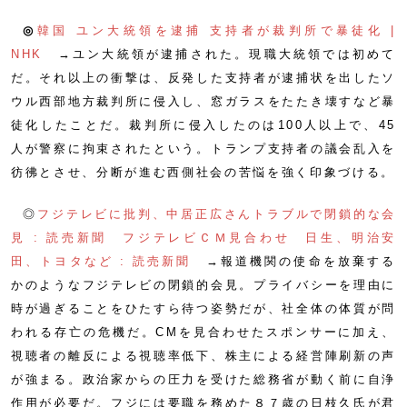
◎
韓国 ユン大統領を逮捕 支持者が裁判所で暴徒化 |
NHK
→ユン大統領が逮捕された。現職大統領では初めて
だ。それ以上の衝撃は、反発した支持者が逮捕状を出したソ
ウル西部地方裁判所に侵入し、窓ガラスをたたき壊すなど暴
徒化したことだ。裁判所に侵入したのは100人以上で、45
人が警察に拘束されたという。トランプ支持者の議会乱入を
彷彿とさせ、分断が進む西側社会の苦悩を強く印象づける。
◎
フジテレビに批判、中居正広さんトラブルで閉鎖的な会
見 : 読売新聞
フジテレビＣＭ見合わせ 日生、明治安
田、トヨタなど : 読売新聞
→報道機関の使命を放棄する
かのようなフジテレビの閉鎖的会見。プライバシーを理由に
時が過ぎることをひたすら待つ姿勢だが、社全体の体質が問
われる存亡の危機だ。CMを見合わせたスポンサーに加え、
視聴者の離反による視聴率低下、株主による経営陣刷新の声
が強まる。政治家からの圧力を受けた総務省が動く前に自浄
作用が必要だ。フジには要職を務めた８７歳の日枝久氏が君