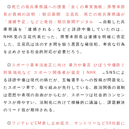
◎
死亡の前兵庫県議への捜査「全くの事実無根」県警本部
長が異例の説明 ：朝日新聞
立花氏、死亡の前兵庫県議が
「逮捕予定」などと発信：朝日新聞デジタル
→自殺した兵
庫県議を「逮捕される」などと誹謗中傷していたのは、
NHK党の立花代表だった。県警本部長は逮捕を明確に否定
した。立花氏は法のすき間を狙う悪質な確信犯。卑劣な行為
を止めさせる社会的対応が必要だろう。
◎
スポーツ基本法改正に向け 暴力や暴言 ひぼう中傷防ぐ
対策強化など スポーツ関係者が提言 | NHK
→SNSによ
る誹謗中傷は現代の病だが、五輪選手らへの投稿が問題化し
たスポーツ界で、取り組みが先行している。政治関係の規制
は思想や表現の自由がからむが、スポーツは社会的コンセン
サスが得やすい。法制化に向けて積極的に議論し、課題解決
のリード役が期待される。
◎
フジテレビCM差し止め拡大、サントリーなど50社超に