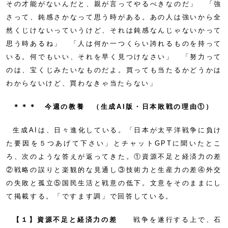
その才能がないんだと、親が言ってやるべきなのだ」 「強
さって、鈍感さかなって思う時がある。あの人は強いから全
然くじけないっていうけど、それは鈍感なんじゃないかって
思う時あるね」 「人は何か一つくらい誇れるものを持って
いる。何でもいい、それを早く見つけなさい」 「努力って
のは、宝くじみたいなものだよ。買っても当たるかどうかは
わからないけど、買わなきゃ当たらない」
＊＊＊ 今週の教養 （生成AI版・日本敗戦の理由①）
生成AIは、日々進化している。「日本が太平洋戦争に負け
た要因を５つあげて下さい」とチャットGPTに聞いたとこ
ろ、次のような答えが返ってきた。①資源不足と経済力の差
②戦略の誤りと楽観的な見通し③技術力と生産力の差④外交
の失敗と孤立⑤国民生活と戦意の低下。文意をそのままにし
て掲載する。「ですます調」で回答している。
【１】資源不足と経済力の差
戦争を遂行する上で、石