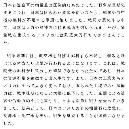
日本と連合軍の物量差は圧倒的なものでした。戦争が長期化
するにつれ、日本は限られた資源を使い果たし、戦艦や航空
機の燃料が不足する事態に陥りました。戦局が悪化する中
で、日本は人力や精神力に頼る戦術を強いられましたが、物
量戦を重視するアメリカには到底太刀打ちできませんでし
た。
戦争末期には、航空機を飛ばす燃料すら不足し、特攻と呼
ばれる体当たり攻撃が行われるようになります。これは、戦
闘機の燃料が片道分しか確保できなかったためであり、日本
の資源不足を象徴する出来事です。また、日本の工業力もア
メリカに比べて大きく劣っており、限られた工場での生産能
力は、戦争後期になると大幅に低下しました。空襲による被
害や労働力の不足も重なり、日本は次第に戦力を失っていき
ました。結果として、日本はアメリカとの物量戦に敗北し、
制海権・制空権を失い、戦争を継続することが困難になりま
した。