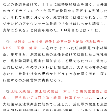
などの要請を受けて、２３日に臨時取締役会を開く。日弁連
のガイドラインに沿った第三者委員会を設置する見通しだ
が、それでも数ヶ月かかる。経営陣交代は避けられない。フ
ジテレビのアナウンサーは番組で「会社はしっかり調査し、
真摯に公表を」と発言を始めた。CM見合わせは７５社。
◎
小林製薬 山根社長 退任し経営体制を刷新 信頼回復へ |
NHK | 医療・健康
→忘れかけていた紅麹問題の小林製
薬。昨年８月、創業家社長の退任を受けて就任した山根社長
が、経営陣刷新を理由に退任する。初動でもたついて迷走し
た同社だが、今のフジテレビと相似形だ。大きな不祥事が起
きたら、社外や社会の視点からどうすべきか深く考え、潔く
行動するのが経営陣の責務だろう。
◎
現職大統領、史上初の出廷 尹氏「自由民主主義が信
念」―憲法裁で第３回弁論・韓国：時事ドットコム
→ユン
大統領が憲法裁判所に初めて出廷した。反乱罪の捜査と憲法
裁の弾劾裁判が平行して進む異例の事態。ユン氏は「私は自