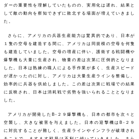
ダーの重要性を理解していたものの、実用化は遅れ、結果と
して敵の動向を察知できずに敗北する場面が増えていきまし
た。
さらに、アメリカの兵器生産能力は驚異的であり、日本が
１隻の空母を建造する間に、アメリカは同規模の空母を何隻
も建造していました。空母の増産に伴い、護衛する戦闘機や
爆撃機も大量に生産され、物量の差は次第に圧倒的となりま
した。日本は熟練の職人による手作業が多く、生産スピード
が遅かったのに対し、アメリカは大量生産ラインを整備し、
効率的に兵器を供給しました。この差は次第に戦場での結果
に反映され、日本は消耗戦で劣勢を強いられることとなりま
した。
アメリカが開発したB-２９爆撃機も、日本の都市を次々と
空襲し、大きな被害を与えました。日本の迎撃機はB-２９
に対抗することが難しく、生産ラインやインフラが破壊され
ることで、ますます戦局は不利に傾いていきました。さら