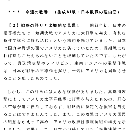
＊＊＊ 今週の教養 （生成AI版・日本敗戦の理由②）
【２】戦略の誤りと楽観的な見通し
開戦当初、日本の
指導者たちは「短期決戦でアメリカに大打撃を与え、有利な
条件で講和に持ち込む」という構想を掲げていました。日本
は国力や資源の面でアメリカに劣っていたため、長期戦にな
れば持ちこたえられないことを理解していたのです。したが
って、真珠湾攻撃やフィリピン、東南アジアへの電撃作戦
は、日本が戦争の主導権を握り、一気にアメリカを屈服させ
ることを狙ったものでした。
しかし、この計画には大きな誤算がありました。真珠湾攻
撃によってアメリカ太平洋艦隊に打撃を与えたものの、肝心
の空母が港に停泊しておらず、戦略的に決定的な損害を与え
ることはできませんでした。また、この攻撃はアメリカ国民
の戦意をかえって高め、アメリカ政府は徹底抗戦の構えを示
しました。結果として、日本が期待していた「短期決戦によ