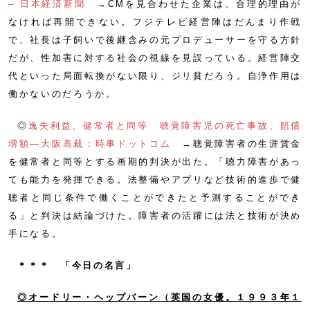
– 日本経済新聞
→CMを見合わせた企業は、合理的理由が
なければ再開できない。フジテレビ経営陣はだんまり作戦
で、社長は子飼いで後継含みの元プロデューサーを守る方針
だが、性加害に対する社会の視線を見誤っている。経営陣交
代といった局面転換がない限り、ジリ貧だろう。自浄作用は
働かないのだろうか。
◎
逸失利益、健常者と同等 聴覚障害児の死亡事故、賠償
増額―大阪高裁：時事ドットコム
→聴覚障害者の生涯賃金
を健常者と同等とする画期的判決が出た。「聴力障害があっ
ても能力を発揮できる。法整備やアプリなど技術的進歩で健
聴者と同じ条件で働くことができたと予測することができ
る」と判決は結論づけた。障害者の活躍には法と技術が決め
手になる。
＊＊＊ 「今日の名言」
◎オードリー・ヘップバーン（英国の女優。１９９３年１