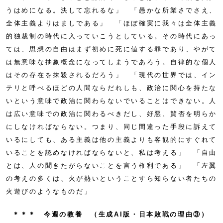
うはめになる。決して忘れるな」 「愚かな所業さでさえ、
全体主義よりはましである」 「ほぼ確実に我々は全体主義
的独裁制の時代に入っていこうとしている。その時代にあっ
ては、思想の自由はまず初めに死に値する罪であり、やがて
は無意味な抽象概念になってしまうであろう。自律的な個人
はその存在を抹殺されるだろう」 「現代の世界では、イン
テリと呼べるほどの人間ならだれしも、政治に関心を持たな
いという意味で政治に関わらないでいることはできない。人
は広い意味での政治に関わるべきだし、好悪、賛否を明らか
にしなければならない。つまり、同じ間違った手段に訴えて
いるにしても、ある主義は他の主義よりも客観的にすぐれて
いることを認めなければならないと、私は考える」 「自由
とは、人の聞きたがらないことを言う権利である」 「左翼
の考えの多くは、火が熱いということすら知らない者たちの
火遊びのようなものだ」
＊＊＊ 今週の教養 （生成AI版・日本敗戦の理由③）