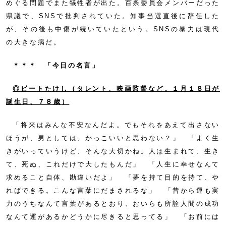
めぐる問題でまた犠牲者が出た。百条委員会メンバーだった
県議で、SNSで批判されていた。知事当選直後に辞任した
が、その後も中傷が続いていたという。SNSの暴力は現代
の大きな病だ。
＊＊＊ 「今日の名言」
◎ビートたけし（タレント、映画監督など。１月１８日が
誕生日、７８歳
）
「将来はみんな不安なんだよ。でもそれをあえて出さない
ほうが、男としては、かっこいいと思わない？」 「よく生
きがいっていうけど、そんな大切かね。人は生まれて、生き
て、死ぬ、これだけで大したもんだ」 「人生に幸せなんて
求めること自体、勘違いだよ」 「夢を持て目的を持て、や
ればできる。こんな言葉にだまされるな」 「昔から運も実
力のうちなんて言葉があるとおり、おいらも所詮人間の成功
なんて運があるかどうかに尽きると思ってる」 「お前には