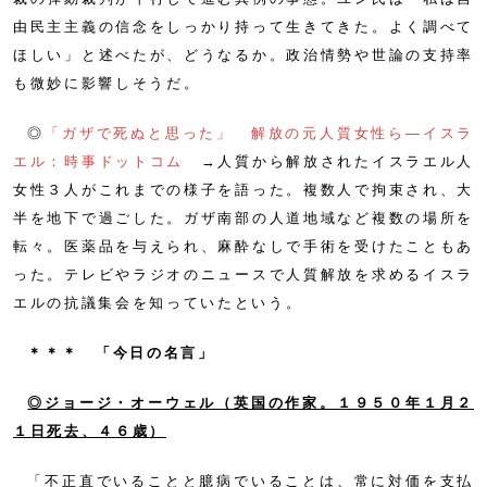
由民主主義の信念をしっかり持って生きてきた。よく調べて
ほしい」と述べたが、どうなるか。政治情勢や世論の支持率
も微妙に影響しそうだ。
◎
「ガザで死ぬと思った」 解放の元人質女性ら―イスラ
エル：時事ドットコム
→人質から解放されたイスラエル人
女性３人がこれまでの様子を語った。複数人で拘束され、大
半を地下で過ごした。ガザ南部の人道地域など複数の場所を
転々。医薬品を与えられ、麻酔なしで手術を受けたこともあ
った。テレビやラジオのニュースで人質解放を求めるイスラ
エルの抗議集会を知っていたという。
＊＊＊ 「今日の名言」
◎ジョージ・オーウェル（英国の作家。１９５０年１月２
１日死去、４６歳
）
「不正直でいることと臆病でいることは、常に対価を支払