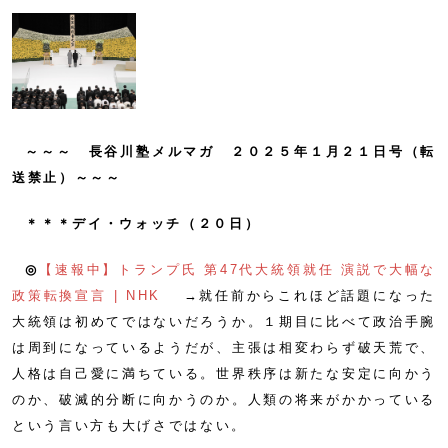
～～～ 長谷川塾メルマガ ２０２５年１月２１日号（転
送禁止）～～～
＊＊＊デイ・ウォッチ（２０日）
◎
【速報中】トランプ氏 第47代大統領就任 演説で大幅な
政策転換宣言 | NHK
→就任前からこれほど話題になった
大統領は初めてではないだろうか。１期目に比べて政治手腕
は周到になっているようだが、主張は相変わらず破天荒で、
人格は自己愛に満ちている。世界秩序は新たな安定に向かう
のか、破滅的分断に向かうのか。人類の将来がかかっている
という言い方も大げさではない。