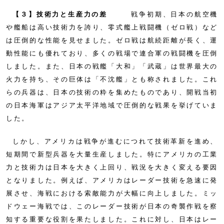
【３】技術力と生産力の差
戦争初期、日本の航空機
や艦船は高い技術力を誇り、零式艦上戦闘機（ゼロ戦）など
は圧倒的な性能を見せました。ゼロ戦は航続距離が長く、運
動性能にも優れており、多くの戦場で連合軍の戦闘機を圧倒
しました。また、日本の戦艦「大和」「武蔵」は世界最大の
火力を持ち、その巨体は「不沈艦」とも称されました。これ
らの兵器は、日本の技術の粋を集めたものであり、開戦当初
の日本海軍はアジア太平洋地域で圧倒的な戦果を挙げていま
した。
しかし、アメリカは戦争が進むにつれて技術革新を進め、
短期間で新型兵器を大量生産しました。特にアメリカの工業
力と技術力は日本を大きく上回り、戦況を大きく変える要因
となりました。例えば、アメリカはレーダー技術を急速に発
展させ、海戦における索敵能力が大幅に向上しました。ミッ
ドウェー海戦では、このレーダー技術が日本の奇襲作戦を察
知する重要な役割を果たしました。これに対し、日本はレー