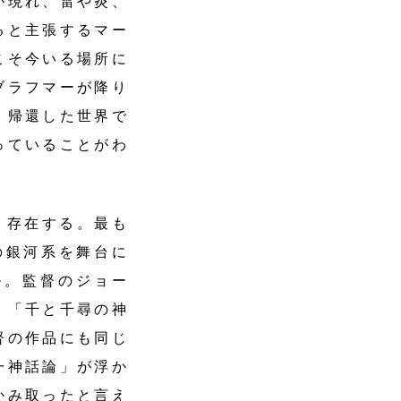
が現れ、雷や炎、
ると主張するマー
こそ今いる場所に
ブラフマーが降り
。帰還した世界で
っていることがわ
く存在する。最も
の銀河系を舞台に
ル。監督のジョー
。「千と千尋の神
督の作品にも同じ
一神話論」が浮か
かみ取ったと言え