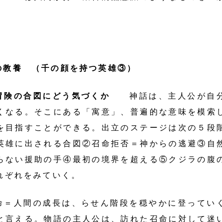
の教養 （千の顔を持つ英雄③）
冒険の合図にどう気づくか
神話は、主人公が自分
くなる。そこにある「寓意」、普遍的な意味を模索
を目指すことができる。出立のステージは次の５段
英雄に出される合図②召命拒否＝神からの逃避③自
らない援助の手④最初の境界を超える⑤クジラの腹
れぞれをみていく。
命＝人間の成長は、らせん階段を穏やかに登ってい
と言える。物語の主人公は、訪れた召命に対して迷