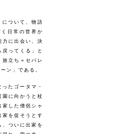
について、物語
ごく日常の世界か
能力に出会い、決
ら戻ってくる」と
・旅立ち＝セパレ
ターン」である。
なったゴータマ・
庭園に向かうと杖
出家した僧侶シャ
出家を促そうとす
も、ついに出家を