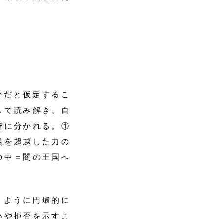
だと仮定するこ
して読み解き、自
階に分かれる。①
然を超越した力の
の中＝闇の王国へ
くように円環的に
いや拒否を示すこ