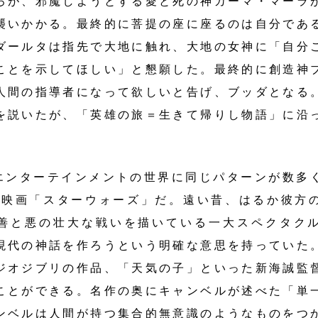
ろが、邪魔しようとする愛と死の神カーマ・マーラ
襲いかかる。最終的に菩提の座に座るのは自分であ
ダールタは指先で大地に触れ、大地の女神に「自分
ことを示してほしい」と懇願した。最終的に創造神
人間の指導者になって欲しいと告げ、ブッダとなる
を説いたが、「英雄の旅＝生きて帰りし物語」に沿
エンターテインメントの世界に同じパターンが数多
F映画「スターウォーズ」だ。遠い昔、はるか彼方
善と悪の壮大な戦いを描いている一大スペクタク
現代の神話を作ろうという明確な意思を持っていた
ジオジブリの作品、「天気の子」といった新海誠監
ことができる。名作の奥にキャンベルが述べた「単
ンベルは人間が持つ集合的無意識のようなものをつ