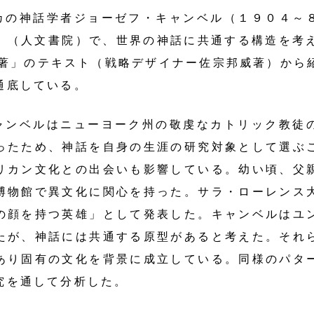
カの神話学者ジョーゼフ・キャンベル（１９０４～
」（人文書院）で、世界の神話に共通する構造を考え
名著」のテキスト（戦略デザイナー佐宗邦威著）から
通底している。
ンベルはニューヨーク州の敬虔なカトリック教徒
ったため、神話を自身の生涯の研究対象として選ぶ
リカン文化との出会いも影響している。幼い頃、父
博物館で異文化に関心を持った。サラ・ローレンス
の顔を持つ英雄」として発表した。キャンベルはユ
たが、神話には共通する原型があると考えた。それ
あり固有の文化を背景に成立している。同様のパタ
究を通して分析した。