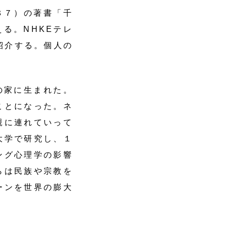
８７）の著書「千
る。NHKEテレ
紹介する。個人の
の家に生まれた。
ことになった。ネ
親に連れていって
大学で研究し、１
ング心理学の影響
らは民族や宗教を
ーンを世界の膨大