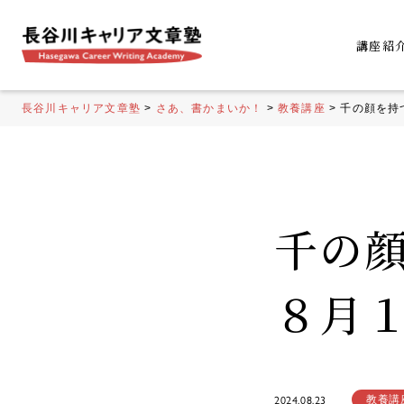
講座紹
長谷川キャリア文章塾
>
さあ、書かまいか！
>
教養講座
>
千の顔を持
千の
８月
教養講
2024.08.23