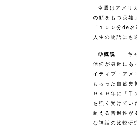
今週はアメリ
の顔をもつ英雄
「１００分de
人生の物語にも
◎概説
キャ
信仰が身近にあ
イティブ・アメ
もらった自然史
９４９年に「千
を強く受けてい
超える普遍性が
な神話の比較研