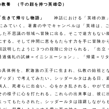
の教養 （千の顔を持つ英雄②）
「生きて帰りし物語」
神話における「英雄の旅」
にみていく。著書の中でキャンベルは「英雄は、
した不思議の領域へ冒険に出る。そこで途方もない
にする。そして仲間に恵をもたらす力を手に冒険か
回説明したように３つの段階に分けられる。「出立
通過儀礼の試練＝イニシエーション」、「帰還＝リ
の具体例を、釈迦族の王子に生まれ、仏教の始祖と
ブッダ）で考えてみたい。シッダールタはある日、
病人、死者らに出会い、心をかき乱される。やがて
その様子に心を打たれる。これらの出来事は、彼に
よってもたらされた。シッダールタは躊躇しながら