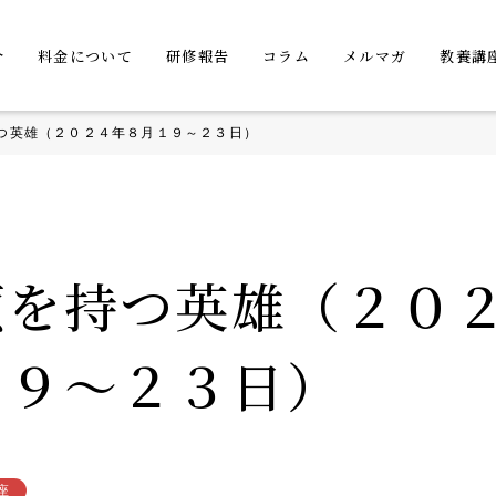
介
料金について
研修報告
コラム
メルマガ
教養講
つ英雄（２０２４年８月１９～２３日）
顔を持つ英雄（２０
１９～２３日）
座