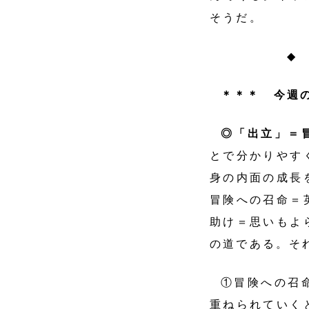
そうだ。
◆
＊＊＊ 今週
◎「出立」＝
とで分かりやす
身の内面の成長
冒険への召命＝
助け＝思いもよ
の道である。そ
①冒険への召
重ねられていく