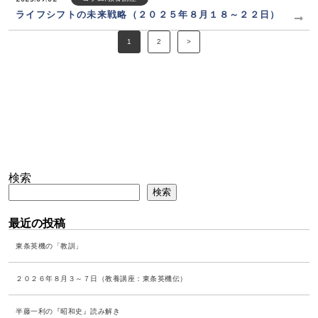
ライフシフトの未来戦略（２０２５年８月１８～２２日）
1
2
>
検索
検索
最近の投稿
東条英機の「教訓」
２０２６年８月３～７日（教養講座：東条英機伝）
半藤一利の『昭和史』読み解き