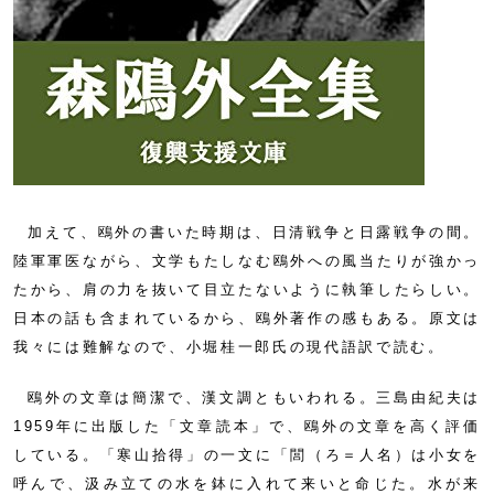
加えて、鴎外の書いた時期は、日清戦争と日露戦争の間。
陸軍軍医ながら、文学もたしなむ鴎外への風当たりが強かっ
たから、肩の力を抜いて目立たないように執筆したらしい。
日本の話も含まれているから、鴎外著作の感もある。原文は
我々には難解なので、小堀桂一郎氏の現代語訳で読む。
鴎外の文章は簡潔で、漢文調ともいわれる。三島由紀夫は
1959年に出版した「文章読本」で、鴎外の文章を高く評価
している。「寒山拾得」の一文に「閭（ろ＝人名）は小女を
呼んで、汲み立ての水を鉢に入れて来いと命じた。水が来