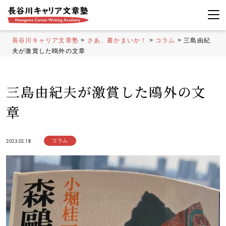
長谷川キャリア文章塾
>
さあ、書かまいか！
>
コラム
>
三島由紀
夫が激賞した鴎外の文章
三島由紀夫が激賞した鴎外の文
章
2023.02.18
コラム