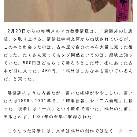
2月20日からの毎朝メルマガ教養講座は、「森鷗外の知恵
袋」を取り上げる。講談社学術文庫から出版されているが、
この本と出会ったのは、古本屋で自分の本を大量に売った後
だった。たくさん売ってもタダ同然というのは、経験上知っ
ていた。500円ほどもらって帰ろうとした時、棚にあった古
本が目に入った。460円。「鴎外はこんな本も書いているん
だ」と買った。
処世訓のような内容だが、書いた経緯がややこしい。書い
たのは1898～1901年で、「時事新報」や「二六新報」に載
った。後者には「千八」という匿名で書いた。鴎外の生前に
出版されず、1937年の全集に収録された。
こうなった背景には、文章は鴎外の創作ではなく、クニッ