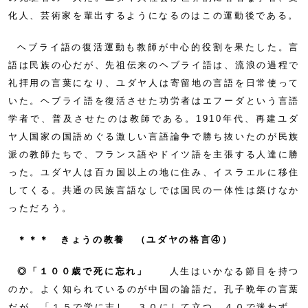
化人、芸術家を輩出するようになるのはこの運動後である。
ヘブライ語の復活運動も教師が中心的役割を果たした。言
語は民族の心だが、先祖伝来のヘブライ語は、流浪の過程で
礼拝用の言葉になり、ユダヤ人は寄留地の言語を日常使って
いた。ヘブライ語を復活させた功労者はエフーダという言語
学者で、普及させたのは教師である。1910年代、再建ユダ
ヤ人国家の国語めぐる激しい言語論争で勝ち抜いたのが民族
派の教師たちで、フランス語やドイツ語を主張する人達に勝
った。ユダヤ人は百カ国以上の地に住み、イスラエルに移住
してくる。共通の民族言語なしでは国民の一体性は築けなか
っただろう。
＊＊＊ きょうの教養 （ユダヤの格言④）
◎「１００歳で死に忘れ」
人生はいかなる節目を持つ
のか。よく知られているのが中国の論語だ。孔子晩年の言葉
だが、「１５で学に志し、３０にして立つ。４０で迷わず、