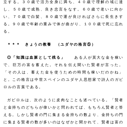
立する。３０歳で活力全身に満ち、４０歳で理解の域に達
し、５０歳で成熟、良き忠言をなす。６０歳で老いに向か
い、７０歳で白髪、８０歳で運が良ければさらに長生きす
る。９０歳で年齢の重みで体が曲がり、１００歳で死に忘れ
る。
＊＊＊ きょうの教養 （ユダヤの格言⑤）
◎「知識は血脈として残る」
ある人が莫大な金を稼い
で、巨万の富を蓄えた。それを伝え聞いた賢者が言った。
「その人は、蓄えた金を使うための時間も稼いだのかね」
と。この格言は中世スペインのユダヤ人思想家で詩人のガビ
ロルの言葉である。
ガビロルは、次のように皮肉なことも述べている。「賢者
と金持ちのどちらが偉いかと問われてば、もちろん賢者と答
える。しかし賢者の門に集まる金持ちの数より、金持ちの門
に集まる賢者の数が多いのはなぜかと聞かれて、賢者は富の