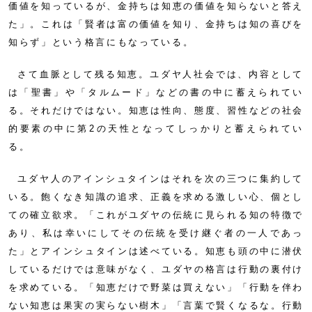
価値を知っているが、金持ちは知恵の価値を知らないと答え
た」。これは「賢者は富の価値を知り、金持ちは知の喜びを
知らず」という格言にもなっている。
さて血脈として残る知恵。ユダヤ人社会では、内容として
は「聖書」や「タルムード」などの書の中に蓄えられてい
る。それだけではない。知恵は性向、態度、習性などの社会
的要素の中に第2の天性となってしっかりと蓄えられてい
る。
ユダヤ人のアインシュタインはそれを次の三つに集約して
いる。飽くなき知識の追求、正義を求める激しい心、個とし
ての確立欲求。「これがユダヤの伝統に見られる知の特徴で
あり、私は幸いにしてその伝統を受け継ぐ者の一人であっ
た」とアインシュタインは述べている。知恵も頭の中に潜伏
しているだけでは意味がなく、ユダヤの格言は行動の裏付け
を求めている。「知恵だけで野菜は買えない」「行動を伴わ
ない知恵は果実の実らない樹木」「言葉で賢くなるな。行動