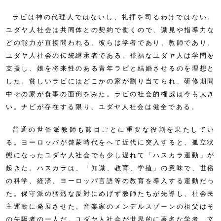
ラビは神の代理人ではないし、礼拝を司るわけではない。
ユダヤ人社会は共同体との契約で働くので、識見や指導力な
どの能力が直接問われる。彼らは学者であり、教師であり、
ユダヤ人社会の伝統継承者である。裕福なユダヤ人は学問を
支援し、娘を将来性のある青年ラビと結婚させるのを理想と
した。貧しいラビにはどこかの家が割り当てられ、研修期間
中その家が食事の面倒をみた。ラビの社会的権威は今も大き
い。ナビが存在する限り、ユダヤ人社会は健全である。
普通の世俗派教師も節目ごとに重要な役割を果たしてい
る。ヨーロッパが啓蒙時代をへて近代に突入すると、孤立状
態になったユダヤ人社会でも少し遅れて「ハスカラ運動」が
起きた。ハスカラは、「知識、教育、学殖」の意味で、世俗
の科学、経済、ヨーロッパ言語等の教育を導入する運動だっ
た。保守派の猛烈な反対にめげず教師たちが先導し、社会民
主運動に発展させた。音楽家のメンデルスゾーンの祖父はそ
の先駆者の一人だ。ユダヤ人社会が世界的に著名な学者、文