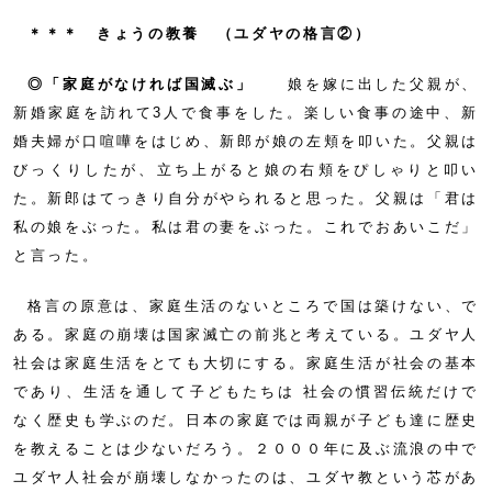
＊＊＊ きょうの教養 （ユダヤの格言②）
◎「家庭がなければ国滅ぶ」
娘を嫁に出した父親が、
新婚家庭を訪れて3人で食事をした。楽しい食事の途中、新
婚夫婦が口喧嘩をはじめ、新郎が娘の左頬を叩いた。父親は
びっくりしたが、立ち上がると娘の右頬をぴしゃりと叩い
た。新郎はてっきり自分がやられると思った。父親は「君は
私の娘をぶった。私は君の妻をぶった。これでおあいこだ」
と言った。
格言の原意は、家庭生活のないところで国は築けない、で
ある。家庭の崩壊は国家滅亡の前兆と考えている。ユダヤ人
社会は家庭生活をとても大切にする。家庭生活が社会の基本
であり、生活を通して子どもたちは 社会の慣習伝統だけで
なく歴史も学ぶのだ。日本の家庭では両親が子ども達に歴史
を教えることは少ないだろう。２０００年に及ぶ流浪の中で
ユダヤ人社会が崩壊しなかったのは、ユダヤ教という芯があ