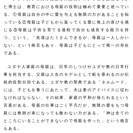
た博士は、教育における母親の役割は極めて重要と述べてい
る。①母親は自分の中に愛を与える無限の力があることを知
っている②母親は子どもから返ってくる愛に無上の喜びを感
じる③母親は子供を育てる過程で自分も成長する能力を持
つ、という。「友達はたくさんできるが、母親は一人しかい
ない」という格言もあり、母親は子どもにとって唯一の存在
である。
ユダヤ人家庭の母親は、日常のしつけやユダヤ教の日常行
事を担当する。父親は人生のモデルとして範を垂れるのが伝
統的役割分担である。ユダヤ教の聖典である「タルムード」
には、子どもを養うにあたって、夫は妻のアドバイスに従わ
なければならない、その結果、家庭の平和が保たれるという
言葉がある。母親の仕事はごく平凡だが、無限の愛をもつ母
親には教師が束になっても敵わない力がある。「神は全ての
ところにいることができないので母親を作った」という格言
もある。