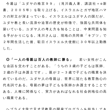
今週は「ユダヤの格言９９」（滝川義人著、講談社＋α新
書、２００５年）を取り上げる。イスラエルとガザ地区ハマ
スの対立が深まっている。イスラエルはユダヤ人の国だが、
ユダヤ教と長い流浪や迫害の歴史が特徴で、強固な共同体を
築いている。ユダヤ人の考え方を知ることは、中東問題を知
る手がかりになる。滝川さんは、現地の共同体「キブツ」で
２年間生活した後、駐日イスラエル大使館に３０年以上勤務
した。
◎「一人の母親は百人の教師に勝る」
若い女性がこん
な会話を交わすことがある。「うちの３歳の子どもは医師、
２歳の子は弁護士です」。親が２～３歳で子どもの職業を決
めているのだ。ユダヤ人の母親は、世界に冠たる教育熱心の
代名詞である。母親の夢は子どもを医師か弁護士することで
ある。人種に関係なく、実力があればなれる社会的地位の高
い職業である。
ヘブライ大学で天才児教育の開発プログラムを担当してき