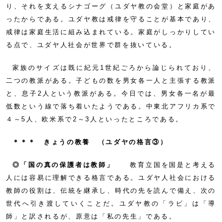
り、それを支えるシナゴーグ（ユダヤ教の会堂）と家庭があ
ったからである。ユダヤ教は戒律を守ることが基本であり、
戒律は家庭生活に組み込まれている。家庭がしっかりしてい
る点で、ユダヤ人社会が世界で群を抜いている。
家族のサイズは既に紀元1世紀ごろから論じられており、
二つの教派がある。子どもの数を男女各一人と主張する教派
と、息子2人という教派がある。今日では、男女各一名が最
低数という線で落ち着いたようである。中東北アフリカ系で
４～5人、欧米系で2～3人といったところである。
＊＊＊ きょうの教養 （ユダヤの格言③）
◎「国の真の保護者は教師」
教育立国を国是と考える
人には容易に理解できる格言である。ユダヤ人社会における
教師の役割は、伝統を継承し、時代の先を読んで備え、次の
世代へ引き渡していくことだ。ユダヤ教の「ラビ」は「導
師」と訳されるが、原意は「私の先生」である。