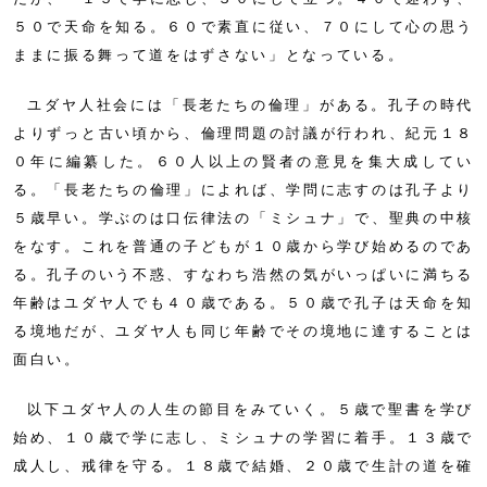
５０で天命を知る。６０で素直に従い、７０にして心の思う
ままに振る舞って道をはずさない」となっている。
ユダヤ人社会には「長老たちの倫理」がある。孔子の時代
よりずっと古い頃から、倫理問題の討議が行われ、紀元１８
０年に編纂した。６０人以上の賢者の意見を集大成してい
る。「長老たちの倫理」によれば、学問に志すのは孔子より
５歳早い。学ぶのは口伝律法の「ミシュナ」で、聖典の中核
をなす。これを普通の子どもが１０歳から学び始めるのであ
る。孔子のいう不惑、すなわち浩然の気がいっぱいに満ちる
年齢はユダヤ人でも４０歳である。５０歳で孔子は天命を知
る境地だが、ユダヤ人も同じ年齢でその境地に達することは
面白い。
以下ユダヤ人の人生の節目をみていく。５歳で聖書を学び
始め、１０歳で学に志し、ミシュナの学習に着手。１３歳で
成人し、戒律を守る。１８歳で結婚、２０歳で生計の道を確