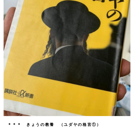
＊＊＊ きょうの教養 （ユダヤの格言①）