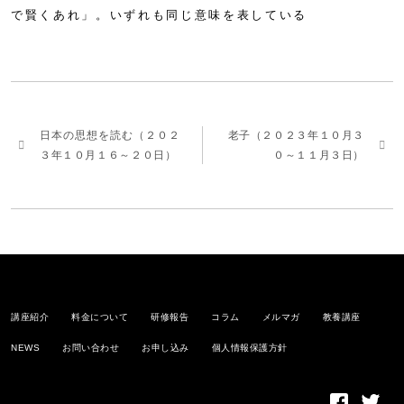
で賢くあれ」。いずれも同じ意味を表している
日本の思想を読む（２０２
老子（２０２３年１０月３
３年１０月１６～２０日）
０～１１月３日）
講座紹介
料金について
研修報告
コラム
メルマガ
教養講座
NEWS
お問い合わせ
お申し込み
個人情報保護方針