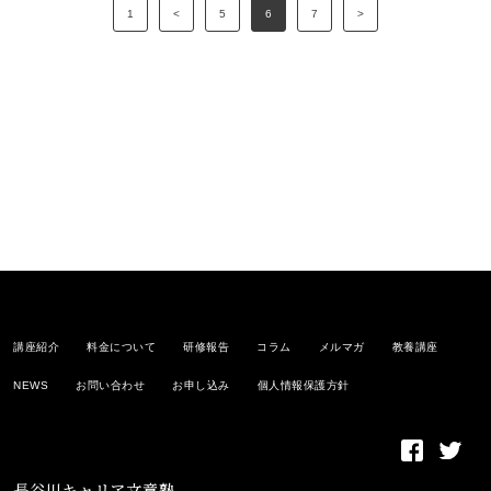
1
<
5
6
7
>
講座紹介
料金について
研修報告
コラム
メルマガ
教養講座
NEWS
お問い合わせ
お申し込み
個人情報保護方針
長谷川キャリア文章塾